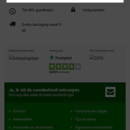
Tot 40% goedkoper
Veilig betalen
Gratis bezorging vanaf €
49
Betalingsmethoden
Vertrouwd
Wij verzenden met
24559
reviews
Ja, ik wil de voordeelmail ontvangen
Ontvang elke week de beste aanbiedingen
Contact
Vacatures en stages
Herbestellen
Tips & advies
Verzenden en retourneren
Algemene voorwaarden