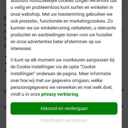
absoluut noodzakelijke cookies zorgen we ervoor dat
u veilig en probleemloos kunt surfen en winkelen in
onze webshop. Met uw toestemming gebruiken we
Douxo S3 Pyo Pads
zijn geïmpregneerde katoenen
ook prestatie-, functionele en marketingcookies. Zo
wattenschijfjes en ondersteunt de microbiële balans en de
kunnen we uw winkelervaring verbeteren, u relevante
huidbarrière. Ideaal voor kleine en moeilijk bereikbare delen
producten en aanbiedingen tonen voor uw huisdier
(huidplooien, voetjes, oorschelp etc.). De voordelen van dit
en onze advertenties beter afstemmen op uw
product:
interesses.
Voor kleine en moeilijk bereikbare delen
U kunt op elk moment uw voorkeuren aanpassen bij
Verzorgende werking
de Cookie instellingen via de optie “Cookie
Herstellende werking bij huidinfecties
instellingen” onderaan de pagina. Meer informatie
over hoe wij met uw gegevens omgaan, welke
persoonsgegevens we verwerken en met welk doel,
Meer informatie
vindt u in onze
privacy verklaring
.
Reviews
Akkoord en verdergaan
Instellingen aanpassen