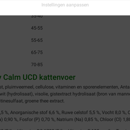
anbevolen dagelijkse hoeveelheid (g)
Instellingen aanpassen
35-40
45-55
55-65
65-75
70-85
ry Calm UCD kattenvoer
st, pluimveemeel, cellulose, vitaminen en sporenelementen, Antarc
wit (hydrolisaat), visolie, gistextract hydrolisaat (bron van man
inesulfaat, groene thee extract.
3,5 %, Anorganische stof 6,6 %, Ruwe celstof 5,5 %, Vocht 8,0 %,
 0,90 %, Fosfor (P) 0,70 %, Natrium (Na) 0,85 %, Chloor (Cl) 1,