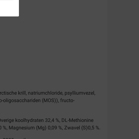
tische krill, natriumchloride, psylliumvezel,
no-oligosacchariden (MOS)), fructo-
 Overige koolhydraten 32,4 %, DL-Methionine
80 %, Magnesium (Mg) 0,09 %, Zwavel (S)0,5 %.