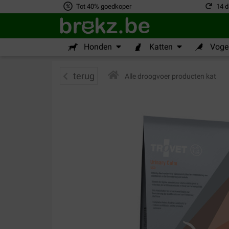
Tot 40% goedkoper
14 d
Honden
Katten
Vogel
terug
Alle droogvoer producten kat