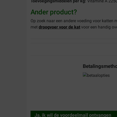
Toevoegingsmiddelen per kg:
Vitamine A 2250
Ander product?
Op zoek naar een andere voeding voor katten 
met
droogvoer voor de kat
voor een handig ove
Betalingsmeth
Ja, ik wil de voordeelmail ontvangen