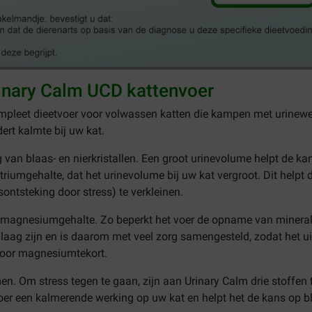
rinary Calm UCD kattenvoer
mpleet dieetvoer voor volwassen katten die kampen met urineweg
ert kalmte bij uw kat.
van blaas- en nierkristallen. Een groot urinevolume helpt de kan
iumgehalte, dat het urinevolume bij uw kat vergroot. Dit helpt d
sontsteking door stress)
te verkleinen.
agd magnesiumgehalte. Zo beperkt het voer de opname van miner
é laag zijn en is daarom met veel zorg samengesteld, zodat het 
 voor magnesiumtekort.
men. Om stress tegen te gaan, zijn aan Urinary Calm drie stoffen
voer een kalmerende werking op uw kat en helpt het de kans op 