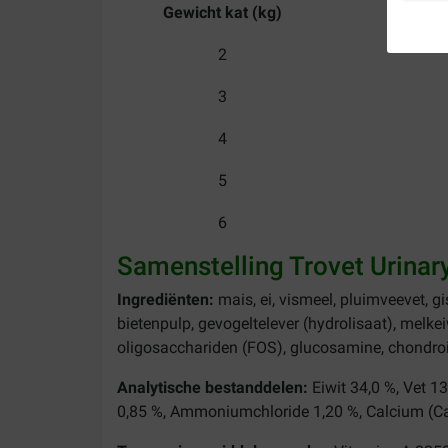
Gewicht kat (kg)
A
2
3
4
5
6
Samenstelling Trovet Urina
Ingrediënten:
mais, ei, vismeel, pluimveevet, gi
bietenpulp, gevogeltelever (hydrolisaat), melkei
oligosacchariden (FOS), glucosamine, chondroit
Analytische bestanddelen:
Eiwit 34,0 %, Vet 1
0,85 %, Ammoniumchloride 1,20 %, Calcium (Ca)