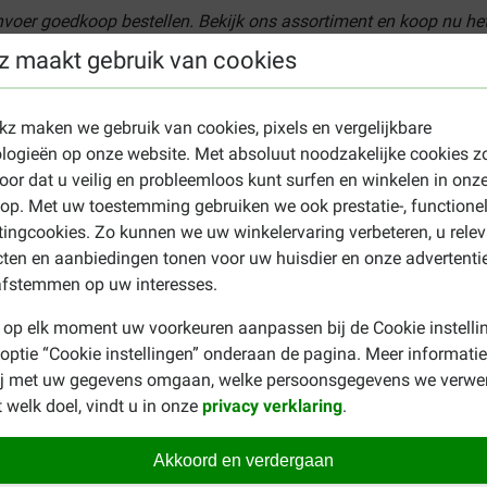
nvoer goedkoop bestellen. Bekijk ons assortiment en koop nu het
z maakt gebruik van cookies
ekz maken we gebruik van cookies, pixels en vergelijkbare
alaatvorming, stress.
logieën op onze website. Met absoluut noodzakelijke cookies z
racht, lactatie, katten die een volledige dosis urineverzuurders kri
oor dat u veilig en probleemloos kunt surfen en winkelen in onz
p. Met uw toestemming gebruiken we ook prestatie-, functione
ingcookies. Zo kunnen we uw winkelervaring verbeteren, u rele
ts te raadplegen. De aanbevolen gebruiksduur voor Urinary Calm
ten en aanbiedingen tonen voor uw huisdier en onze advertenti
. Wanneer verlenging van de gebruiksduur wordt voorgeschreven
afstemmen op uw interesses.
en ingezet.
 op elk moment uw voorkeuren aanpassen bij de Cookie instelli
 optie “Cookie instellingen” onderaan de pagina. Meer informatie
 over minstens twee maaltijden te verdelen. In de tabel vindt u 
ij met uw gegevens omgaan, welke persoonsgegevens we verwe
en de mate van activiteit van uw kat. Zorg altijd voor voldoende 
 welk doel, vindt u in onze
privacy verklaring
.
ng goed af. De houdbaarheid staat op de verpakking vermeld en 
Akkoord en verdergaan