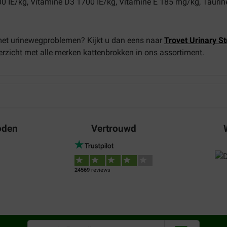
0 IE/kg, Vitamine D3 1700 IE/kg, Vitamine E 185 mg/kg, Tauri
met urinewegproblemen? Kijkt u dan eens naar
Trovet Urinary S
rzicht met alle merken kattenbrokken in ons assortiment.
oden
Vertrouwd
24569
reviews