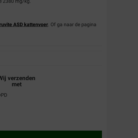
ne 2380 mg/kg.
truvite ASD kattenvoer
. Of ga naar de pagina
Wij verzenden
met