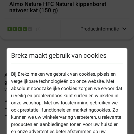
Almo Nature HFC Natural kippenborst
natvoer kat (150 g)
Productinformatie
(
7
)
1-3 werkdagen levertijd, tenzij anders aangegeven
Brekz maakt gebruik van cookies
Bij Brekz maken we gebruik van cookies, pixels en
Almo Nature HFC Natural kippenborst natvoer kat (150
vergelijkbare technologieën op onze website. Met
g)
is een hoogwaardige aanvullende voeding voor
absoluut noodzakelijke cookies zorgen we ervoor dat
volwassen katten van alle rassen.
u veilig en probleemloos kunt surfen en winkelen in
Zeer smakelijke aanvullende voeding;
onze webshop. Met uw toestemming gebruiken we
Rijk aan heerlijke kipfilet
ook prestatie-, functionele en marketingcookies. Zo
Vrij van chemische toevoegingen
kunnen we uw winkelervaring verbeteren, u relevante
producten en aanbiedingen tonen voor uw huisdier
en onze advertenties beter afstemmen op uw