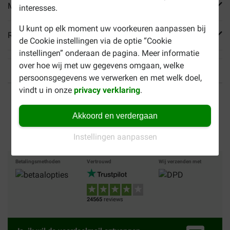
Meer informatie
interesses.
U kunt op elk moment uw voorkeuren aanpassen bij
Reviews
de Cookie instellingen via de optie “Cookie
instellingen” onderaan de pagina. Meer informatie
over hoe wij met uw gegevens omgaan, welke
persoonsgegevens we verwerken en met welk doel,
vindt u in onze
privacy verklaring
.
Tot 40% goedkoper
Veilig betalen
Akkoord en verdergaan
Gratis bezorging vanaf €
49
Instellingen aanpassen
Betalingsmethoden
Vertrouwd
Wij verzenden met
24565
reviews