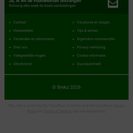
Ja, ik wil de voordeelmail ontvangen
Ontvang elke week de beste aanbiedingen
Contact
Vacatures en stages
Herbestellen
Tips & advies
Verzenden en retourneren
Algemene voorwaarden
Over ons
Privacy verklaring
Veelgestelde vragen
Cookie informatie
Uitschrijven
Duurzaamheid
© Brekz 2026
This site is protected by Cloudflare Turnstile and the Cloudflare
Privacy
Policy
en
Terms of Service
zijn van toepassing.