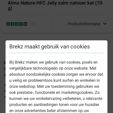
Almo Nature HFC Jelly zalm natvoer kat (70
g)
Productinformatie
(
12
)
1-3 werkdagen levertijd, tenzij anders aangegeven
Brekz maakt gebruik van cookies
Bij Brekz maken we gebruik van cookies, pixels en
Almo Nature HFC Jelly zalm natvoer kat (70 g)
is
een
vergelijkbare technologieën op onze website. Met
heerlijke aanvullende voeding voor volwassen katten van
absoluut noodzakelijke cookies zorgen we ervoor dat
alle rassen.
u veilig en probleemloos kunt surfen en winkelen in
Rijk aan verse zalm
onze webshop. Met uw toestemming gebruiken we
Natuurlijke ingrediënten
ook prestatie-, functionele en marketingcookies. Zo
Geserveerd in heerlijk bouillon
kunnen we uw winkelervaring verbeteren, u relevante
producten en aanbiedingen tonen voor uw huisdier
en onze advertenties beter afstemmen op uw