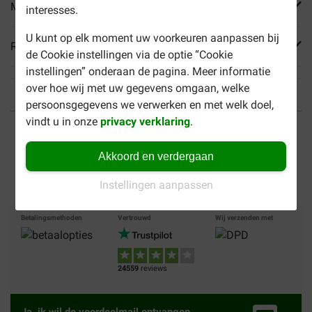
Meer informatie
interesses.
U kunt op elk moment uw voorkeuren aanpassen bij
Reviews
de Cookie instellingen via de optie “Cookie
instellingen” onderaan de pagina. Meer informatie
over hoe wij met uw gegevens omgaan, welke
persoonsgegevens we verwerken en met welk doel,
Tot 40% goedkoper
Veilig betalen
vindt u in onze
privacy verklaring
.
Gratis bezorging vanaf €
Akkoord en verdergaan
49
Instellingen aanpassen
Betalingsmethoden
Vertrouwd
Wij verzenden met
24559
reviews
Ja, ik wil de voordeelmail ontvangen