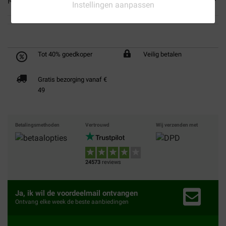
Reviews
Instellingen aanpassen
Tot 40% goedkoper
Veilig betalen
Gratis bezorging vanaf €
49
Betalingsmethoden
Vertrouwd
Wij verzenden met
24573
reviews
Ja, ik wil de voordeelmail ontvangen
Ontvang elke week de beste aanbiedingen