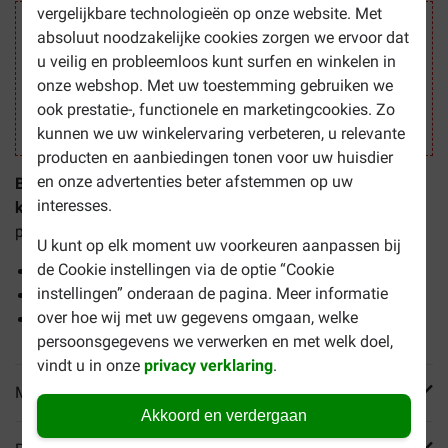
vergelijkbare technologieën op onze website. Met
Veilig winkelen
absoluut noodzakelijke cookies zorgen we ervoor dat
u veilig en probleemloos kunt surfen en winkelen in
onze webshop. Met uw toestemming gebruiken we
ook prestatie-, functionele en marketingcookies. Zo
kunnen we uw winkelervaring verbeteren, u relevante
producten en aanbiedingen tonen voor uw huisdier
en onze advertenties beter afstemmen op uw
Beaphar Dimethicare Line On voor honden van 15 tot 30
interesses.
kg
is een middel waarmee u vlooien, teken en andere
parasieten eenvoudig kunt verwijderen.
U kunt op elk moment uw voorkeuren aanpassen bij
de Cookie instellingen via de optie “Cookie
De vacht wordt niet plakkerig
instellingen” onderaan de pagina. Meer informatie
Verzorgt de huid
over hoe wij met uw gegevens omgaan, welke
Bevat geen insecticiden
persoonsgegevens we verwerken en met welk doel,
vindt u in onze
privacy verklaring
.
Meer informatie
Akkoord en verdergaan