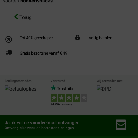
soorten
hondensnacks
.
Terug
Tot 40% goedkoper
Veilig betalen
Gratis bezorging vanaf € 49
Betalingsmethoden
Vertrouwd
Wij verzenden met
24556
reviews
Ja, ik wil de voordeelmail ontvangen
Ontvang elke week de beste aanbiedingen