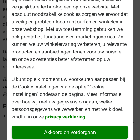
Daarnaast is vet ook nog eens een grote smaakmaker en
vergelijkbare technologieën op onze website. Met
een bron van vitamine A, D, E en K. De schapenvetbonbons
absoluut noodzakelijke cookies zorgen we ervoor dat
van BF Petfood zijn een bron van omega 3, 6 en 9 vetzuren,
u veilig en probleemloos kunt surfen en winkelen in
die ondersteuning bieden aan onder andere de
onze webshop. Met uw toestemming gebruiken we
voedselopname, de vertering, darmflora, eetlust, huid en
ook prestatie-, functionele en marketingcookies. Zo
vacht en de gewrichten van uw hond.
kunnen we uw winkelervaring verbeteren, u relevante
producten en aanbiedingen tonen voor uw huisdier
De snacks van BF Petfood hebben een GROEN-garantie
en onze advertenties beter afstemmen op uw
label. Het GROEN-garantie label staat voor een puur, veilig
interesses.
en gezond eindproduct, zonder chemische toevoegingen.
U kunt op elk moment uw voorkeuren aanpassen bij
Bij Brekz kunt u de beste hondensnacks snel en eenvoudig
de Cookie instellingen via de optie “Cookie
online bestellen. Bekijk ons assortiment en bestel BF
instellingen” onderaan de pagina. Meer informatie
Petfood hondensnacks tegen de scherpste prijzen!
over hoe wij met uw gegevens omgaan, welke
Eigenschappen BF Petfood hondensnacks
persoonsgegevens we verwerken en met welk doel,
De snacks bevatten natuurlijke ingrediënten, zonder
vindt u in onze
privacy verklaring
.
kunstmatige toevoegingen. Zo weet u dat uw hond alleen
het beste krijgt.
Akkoord en verdergaan