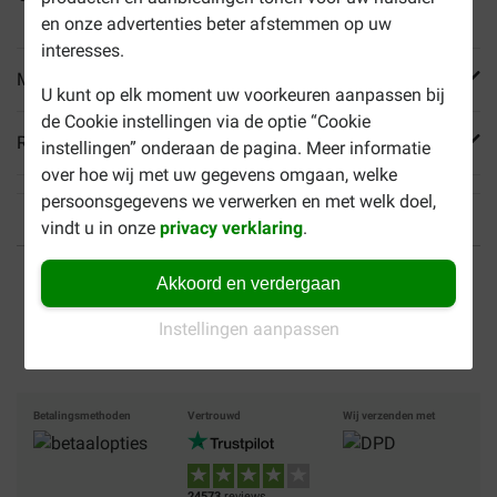
en onze advertenties beter afstemmen op uw
interesses.
Meer informatie
U kunt op elk moment uw voorkeuren aanpassen bij
de Cookie instellingen via de optie “Cookie
Reviews
instellingen” onderaan de pagina. Meer informatie
over hoe wij met uw gegevens omgaan, welke
persoonsgegevens we verwerken en met welk doel,
vindt u in onze
privacy verklaring
.
Tot 40% goedkoper
Veilig betalen
Akkoord en verdergaan
Gratis bezorging vanaf €
Instellingen aanpassen
49
Betalingsmethoden
Vertrouwd
Wij verzenden met
24573
reviews