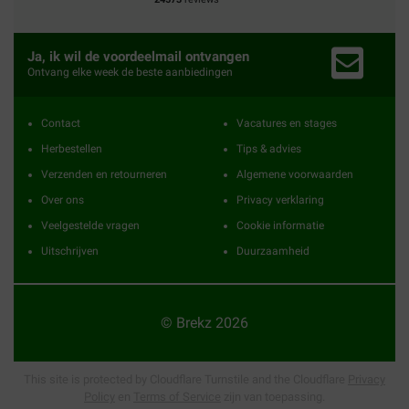
Ja, ik wil de voordeelmail ontvangen
Ontvang elke week de beste aanbiedingen
Contact
Vacatures en stages
Herbestellen
Tips & advies
Verzenden en retourneren
Algemene voorwaarden
Over ons
Privacy verklaring
Veelgestelde vragen
Cookie informatie
Uitschrijven
Duurzaamheid
© Brekz 2026
This site is protected by Cloudflare Turnstile and the Cloudflare
Privacy
Policy
en
Terms of Service
zijn van toepassing.