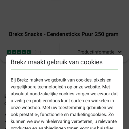
Brekz Snacks - Eendensticks Puur 250 gram
Productinformatie
(
11
)
Brekz maakt gebruik van cookies
2-4 werkdagen levertijd, tenzij anders aangegeven
Bij Brekz maken we gebruik van cookies, pixels en
vergelijkbare technologieën op onze website. Met
absoluut noodzakelijke cookies zorgen we ervoor dat
Brekz Snacks - Eendensticks Puur 250 gram
is een
u veilig en probleemloos kunt surfen en winkelen in
overheerlijke kauwsnack voor iedere hond.
onze webshop. Met uw toestemming gebruiken we
ook prestatie-, functionele en marketingcookies. Zo
Voor ieder hondenras
kunnen we uw winkelervaring verbeteren, u relevante
Volledig natuurlijke snack
producten en aanbiedingen tonen voor uw huisdier
Voor kleine honden in kleine stukjes te breken