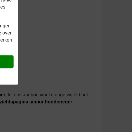
ies
ingen
e over
werken
er
. In ons aanbod vindt u ongetwijfeld het
zichtspagina senior hondenvoer
.