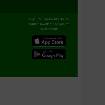
aliteit:
Waar voor uw geld:
kt is dat mijn hond het lekker vindt. Het is wat
Altijd uw dierenwinkel bij de
r het vorige merk vond hij niet lekker en laat het
hand? Download de app op
 met deze brokken)
uw telefoon!