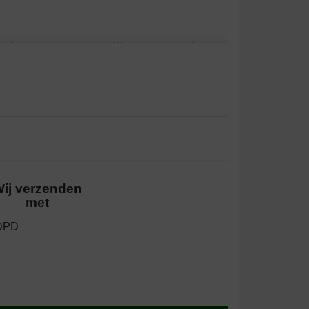
aliteit:
Waar voor uw geld:
de voer niet meer verkrijgbaar. Hij eet dit
 zijn tevreden!
ij verzenden
aliteit:
Waar voor uw geld:
met
rijs en snelle levering.