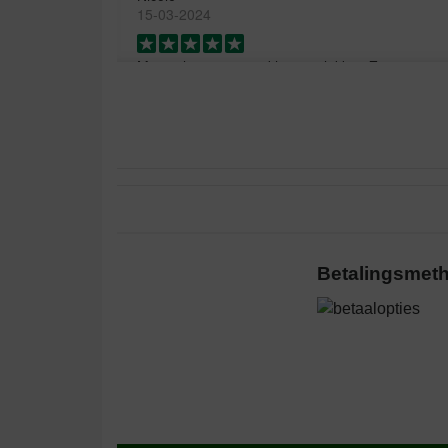
15-03-2024
Mijn galgo 6jaar, vind het erg lekker. Zij reageert
Translate to English
P Rutjens
08-08-2023
Betalingsmet
Bezorging:
Kwaliteit:
Goede kwaliteit en snelle bezorging
Translate to English
Lisette
04-10-2022