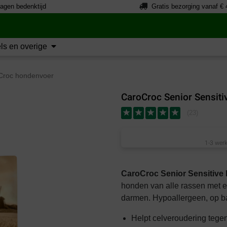
agen bedenktijd
Gratis bezorging vanaf € 
ls en overige
roc hondenvoer
CaroCroc Senior Sensit
(
23
)
1-3 werk
CaroCroc Senior Sensitive
honden van alle rassen met 
darmen. Hypoallergeen, op bas
Helpt celveroudering teg