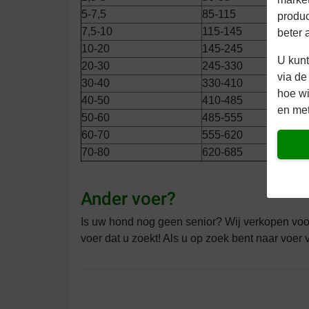
5-7,5
85-115
produc
7,5-10
115-145
beter 
10-20
145-245
U kunt
20-30
245-330
via de
30-40
330-410
hoe w
40-50
410-485
en met
50-60
485-555
60-70
555-620
70-80
620-685
Ander voer?
Is uw hond nog geen senior? Wij verkopen vo
voer dat u zoekt! Als u op zoek bent naar voe