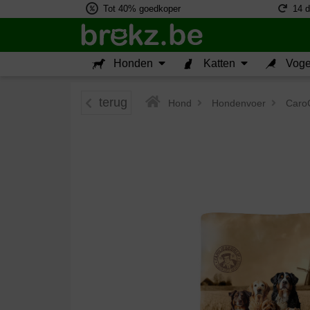
Tot 40% goedkoper
14 d
Honden
Katten
Voge
terug
Hond
>
Hondenvoer
>
CaroC