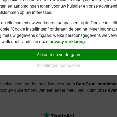
100-135
ten en aanbiedingen tonen voor uw huisdier en onze advertent
135-165
afstemmen op uw interesses.
165-280
 op elk moment uw voorkeuren aanpassen bij de Cookie instell
280-380
 optie “Cookie instellingen” onderaan de pagina. Meer informati
380-470
ij met uw gegevens omgaan, welke persoonsgegevens we ver
470-560
 welk doel, vindt u in onze
privacy verklaring
.
560-640
640-720
Akkoord en verdergaan
720-795
Instellingen aanpassen
or volwassen honden ook diverse soorten
CaroCroc hondenvo
r voor uw oudere hond van een ander merk, bekijk dan onze
over