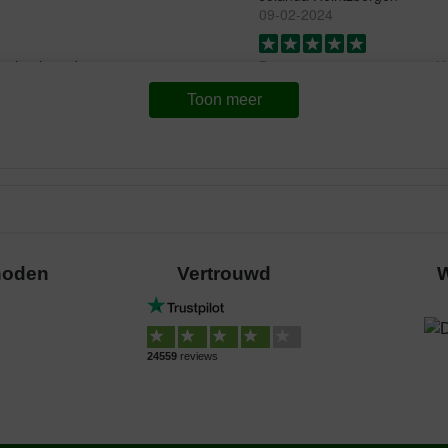
09-02-2024
 er heel goed op.
Bezorging:
Kw
Toon meer
Nieuw voer voor onze hond. Ou
nieuwe voer met smaak op. We
Translate to English
Cokkie
01-11-2022
hoden
Vertrouwd
W
Waar voor uw geld:
Bezorging:
Kw
Goeie brokken voor redelijke p
Translate to English
24559
reviews
J.Ram
14-09-2022