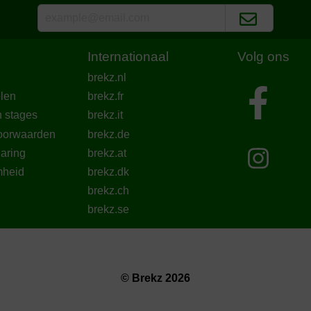
Waar voor uw geld:
Bezorging:
Kw
Het belangrijkste van dit produ
Internationaal
Volg ons
prijziger dan ik eerst had maa
brekz.nl
nog steeds staan, (vermengd
len
brekz.fr
Translate to English
n stages
brekz.it
oorwaarden
brekz.de
laring
brekz.at
heid
brekz.dk
brekz.ch
brekz.se
© Brekz 2026