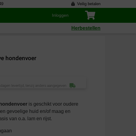
49
Veilig betalen
Inloggen
Herbestellen
ive hondenvoer
dagen levertijd, tenzij anders aangegeven
 hondenvoer
is geschikt voor oudere
een gevoelige huid en/of maag en
is van o.a. lam en rijst.
engaan