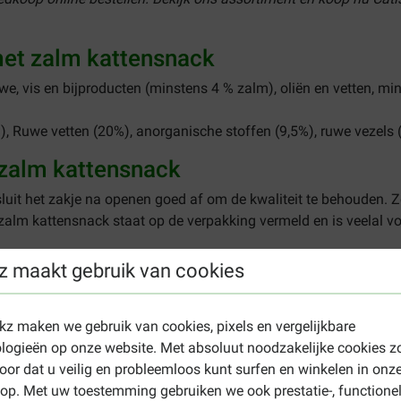
met zalm kattensnack
we, vis en bijproducten (minstens 4 % zalm), oliën en vetten, mi
, Ruwe vetten (20%), anorganische stoffen (9,5%), ruwe vezels (
 zalm kattensnack
luit het zakje na openen goed af om de kwaliteit te behouden. Z
zalm kattensnack staat op de verpakking vermeld en is veelal v
z maakt gebruik van cookies
k bijvoorbeeld eens naar
Catisfactions met kip
. Voor overige sm
ekz maken we gebruik van cookies, pixels en vergelijkbare
logieën op onze website. Met absoluut noodzakelijke cookies z
oor dat u veilig en probleemloos kunt surfen en winkelen in onz
p. Met uw toestemming gebruiken we ook prestatie-, functione