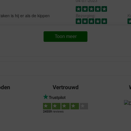
04-07-2023
raken is hij er als de kippen
Bezorging:
Kw
Mijn katten zijn er dol op.
Translate to English
Toon meer
Heer herr
24-08-2022
Waar voor uw geld:
Heel goed , gezien de knuffels
Translate to English
.
oden
Vertrouwd
24559
reviews