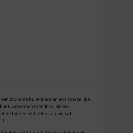
n een krokante buitenkant en een smakelijke
 kunt verwennen met deze lekkere
nt de tanden en botten van uw kat.
jft.
isfactions met zalm kattensnack tegen de