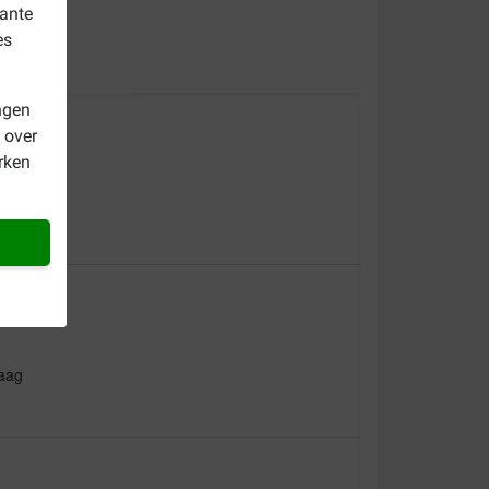
vante
es
ngen
 over
rken
raag