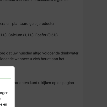
neralen, plantaardige bijproducten.
1%), Calcium (1,1%), Fosfor (0,6%)
org dat uw huisdier altijd voldoende drinkwater
oldoende wanneer u zich houdt aan het
aken en varianten kunt u kijken op de pagina
orgen
e
le en