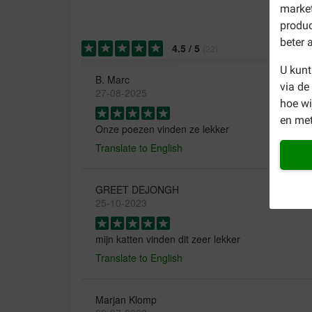
market
produc
beter 
4.5
/
5
(
22
)
U kunt
B. Marc
via de
27-08-2025
hoe w
en met
Onze poezen vinden ze lekker
Translate to English
GREET DEJONGH
25-10-2023
mijn katten vinden dit zeer lekker
Translate to English
Marjan Klomp