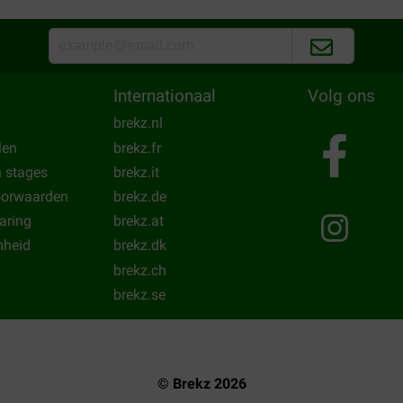
Guido hauwaerts
02-05-2022
Waar voor uw geld:
nooit gepoeft
Internationaal
Volg ons
Translate to English
 ander merk snoepjes eet.
brekz.nl
len
brekz.fr
n stages
brekz.it
oorwaarden
brekz.de
laring
brekz.at
heid
brekz.dk
brekz.ch
brekz.se
© Brekz 2026