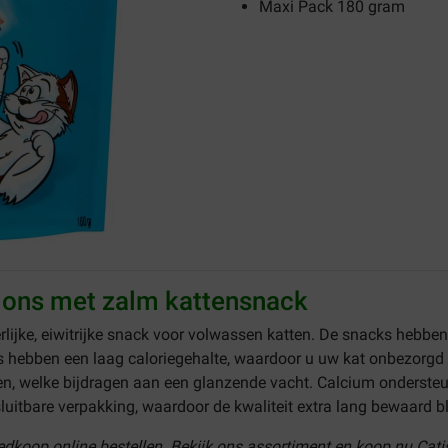
Maxi Pack 180 gram
tions met zalm kattensnack
erlijke, eiwitrijke snack voor volwassen katten. De snacks hebbe
ns hebben een laag caloriegehalte, waardoor u uw kat onbezorgd
n, welke bijdragen aan een glanzende vacht. Calcium ondersteu
luitbare verpakking, waardoor de kwaliteit extra lang bewaard bli
oedkoop online bestellen. Bekijk ons assortiment en koop nu Cat