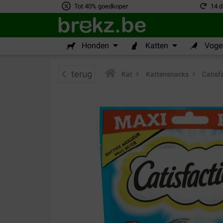
Tot 40% goedkoper
14 d
Honden
Katten
Vogel
terug
Kat
>
Kattensnacks
>
Catisf