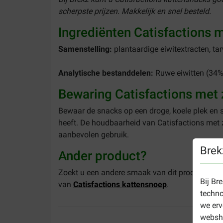
scherpste prijzen. Makkelijk en snel besteld.
Ingrediënten Catisfactions 
Samenstelling:
plantaardige eiwitextracten, tar
Analytische bestanddelen:
Ruwe eiwitten (34%)
Bewaring Catisfactions met
Bewaar de snacks op een droge, koele plek en s
heeft. De houdbaarheid van Catisfactions met 
aanbevolen gebruik.
Brek
Ander product?
Zoekt u een andere smaak van dit product? Kij
Bij Br
van
Catisfactions kattensnoep
.
techno
we erv
websho