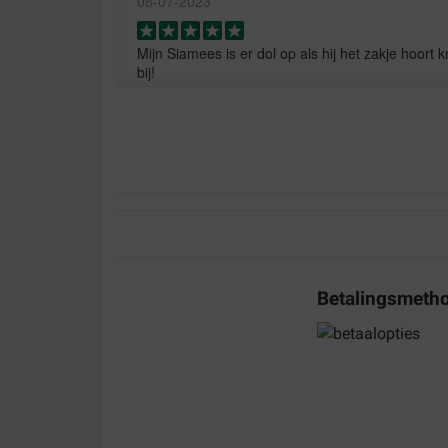
08-07-2023
Mijn Siamees is er dol op als hij het zakje hoort k
bij!
Translate to English
B.Z. de Raad
19-05-2023
Bezorging:
Kwaliteit:
De producten zijn prima. Precies wat je verwacht
Betalingsmeth
Translate to English