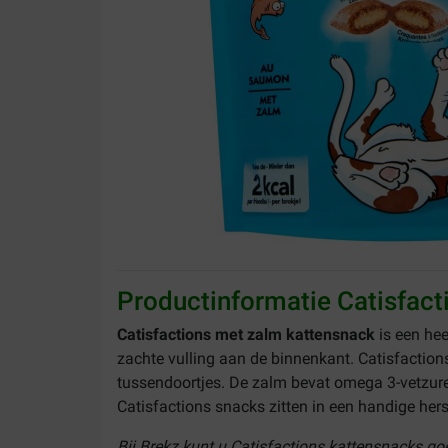
Productinformatie Catisfac
Catisfactions met zalm kattensnack
is een he
zachte vulling aan de binnenkant. Catisfactio
tussendoortjes. De zalm bevat omega 3-vetzure
Catisfactions snacks zitten in een handige hers
Bij Brekz kunt u Catisfactions kattensnacks g