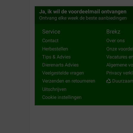
Erna
27-06-2022
Ja, ik wil de voordeelmail ontvangen
Ontvang elke week de beste aanbiedingen
Bezorging:
Kwaliteit:
Service
Brekz
Prima snoepjes. Daar komt bij dat mijn kat geen
Contact
Over ons
Translate to English
Herbestellen
Onze voorde
Tips & Advies
Vacatures e
Dierenarts Advies
Algemene v
Veelgestelde vragen
Privacy verk
Verzenden en retourneren
Duurzaam
Uitschrijven
Cookie instellingen