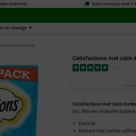
agen bedenktijd
Gratis bezorging vanaf € 
s en overige
action kattensnoep
Catisfactions met zalm
(
22
)
1-3 werk
Catisfactions met zalm katt
kat. Met een krokante buitenk
Eiwitrijk
Krokant met zachte vulling