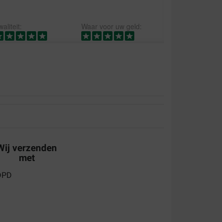
aliteit:
Waar voor uw geld:
 van ons poes....
Wij verzenden
met