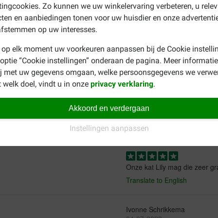
ingcookies. Zo kunnen we uw winkelervaring verbeteren, u rele
ten en aanbiedingen tonen voor uw huisdier en onze advertenti
afstemmen op uw interesses.
 op elk moment uw voorkeuren aanpassen bij de Cookie instelli
Vera wartna
 optie “Cookie instellingen” onderaan de pagina. Meer informatie
29-10-2024
ij met uw gegevens omgaan, welke persoonsgegevens we verwe
 welk doel, vindt u in onze
privacy verklaring
.
Poezen zijn er gek op!
Translate to English
Akkoord en verdergaan
Instellingen aanpassen
Freddy Bossuyt
05-10-2023
Onze kat Lily mag die zeer g
Translate to English
Ivonne Schrikkema