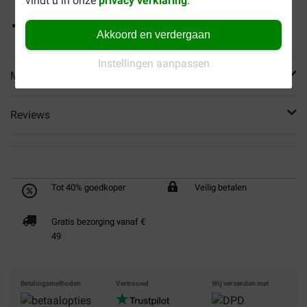
vindt u in onze
privacy verklaring
.
gewichtsbeheersing
Bevat glucosamine en chondroïtine
Akkoord en verdergaan
Instellingen aanpassen
Meer informatie
Reviews
Tot 40% goedkoper
Veilig betalen
Gratis bezorging vanaf €
49
Betalingsmethoden
Vertrouwd
Wij verzenden met