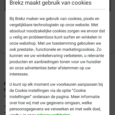
Brekz maakt gebruik van cookies
Bij Brekz maken we gebruik van cookies, pixels en
Eukanuba Adult Special Care Sensitive
vergelijkbare technologieën op onze website. Met
Joints hondenvoer
absoluut noodzakelijke cookies zorgen we ervoor dat
u veilig en probleemloos kunt surfen en winkelen in
onze webshop. Met uw toestemming gebruiken we
Productinformatie
(
54
)
ook prestatie-, functionele en marketingcookies. Zo
kunnen we uw winkelervaring verbeteren, u relevante
producten en aanbiedingen tonen voor uw huisdier
1-3 werkdagen levertijd, tenzij anders aangegeven
en onze advertenties beter afstemmen op uw
interesses.
Eukanuba Adult Special Care Sensitive Joints
U kunt op elk moment uw voorkeuren aanpassen bij
hondenvoer
is een uitgebalanceerde, complete voeding
de Cookie instellingen via de optie “Cookie
voor volwassen honden met gewrichtsproblemen.
instellingen” onderaan de pagina. Meer informatie
over hoe wij met uw gegevens omgaan, welke
Met verse kip ter ondersteuning van gezonde spieren
persoonsgegevens we verwerken en met welk doel,
Bevat L-carnitine ter ondersteuning van