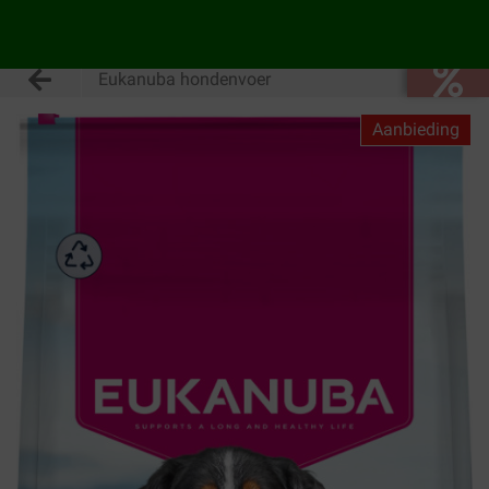
Eukanuba hondenvoer
Aanbieding