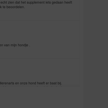
 echt zien dat het supplement iets gedaan heeft
jk te beoordelen.
en van mijn hondje .
erenarts en onze hond heeft er baat bij.
e tabletten waarvan onze hond denkt dat het een