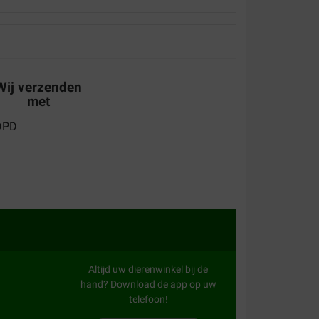
eef het nu 14 dagen en zie nog niet heel veel
Wij verzenden
met
 for the same product.
Altijd uw dierenwinkel bij de
hand? Download de app op uw
telefoon!