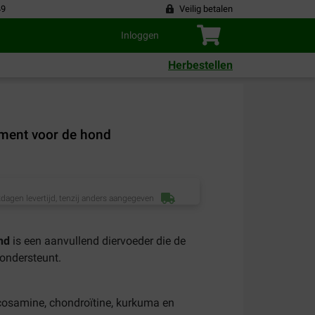
49
Veilig betalen
Inloggen
Herbestellen
ment voor de hond
dagen levertijd, tenzij anders aangegeven
nd
is een aanvullend diervoeder die de
 ondersteunt.
cosamine, chondroïtine, kurkuma en