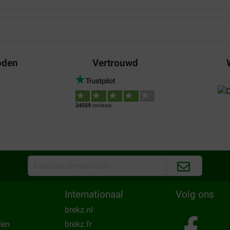
Mevr. Vera Chauvaux
15-08-2024
Kan nog niet veel zeggen ik g
verschil. Hoop dat het helpt.
oden
Vertrouwd
Translate to English
Christopher Heyl
24559
reviews
06-04-2025
 nu geven wíj hem 1 tablet
Cheaper then going to the vet
ast meer gehad
Translate to English
Internationaal
Volg ons
brekz.nl
len
brekz.fr