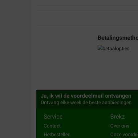
EC Magielsen
06-11-2024
Nog begin stadium hoop op goede ervaring
Translate to English
Betalingsmeth
Nico Gardenier
12-01-2020
Onze hond had regelmatig last van zijn voorpoot,
seraquin per dag en heeft al geruime tijd geen l
Ja, ik wil de voordeelmail ontvangen
Translate to English
Ontvang elke week de beste aanbiedingen
Service
Brekz
Contact
Over ons
Herbestellen
Onze voorde