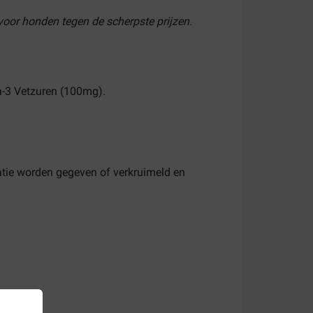
voor honden tegen de scherpste prijzen.
-3 Vetzuren (100mg).
atie worden gegeven of verkruimeld en