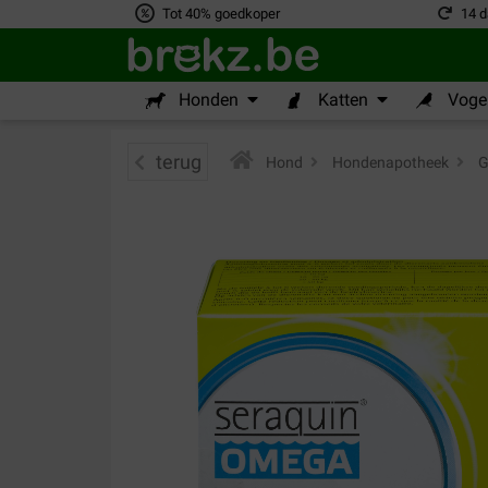
Tot 40% goedkoper
14 d
Honden
Katten
Vogel
terug
Hond
>
Hondenapotheek
>
G