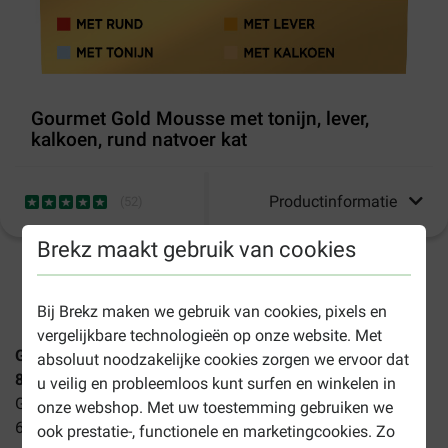
Gourmet Gold Mousse met tonijn, lever,
kalkoen, rund natvoer kat
Productinformatie
(
52
)
Brekz maakt gebruik van cookies
1-3 werkdagen levertijd, tenzij anders aangegeven
Bij Brekz maken we gebruik van cookies, pixels en
vergelijkbare technologieën op onze website. Met
Gourmet Gold mousse met tonijn, lever, kalkoen, rund
absoluut noodzakelijke cookies zorgen we ervoor dat
8x85g
is een heerlijke mix van het smakelijke natvoer van
u veilig en probleemloos kunt surfen en winkelen in
Gourmet! 8 blikjes per verpakking. U kunt dit product per
onze webshop. Met uw toestemming gebruiken we
6x8 of 12x8 blikjes bestellen.
ook prestatie-, functionele en marketingcookies. Zo