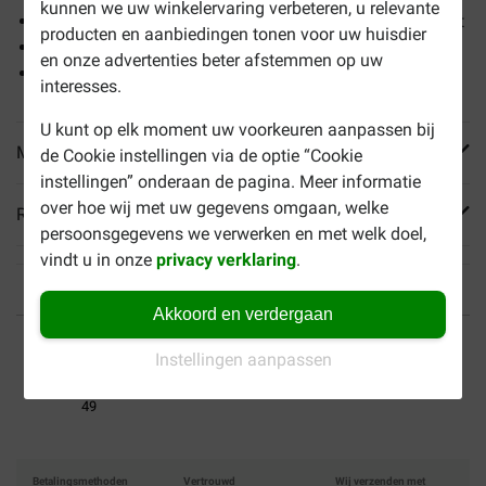
kunnen we uw winkelervaring verbeteren, u relevante
Hoogwaardig en volledig natvoer voor de volwassen kat
producten en aanbiedingen tonen voor uw huisdier
Met heerlijke tonijn/lever/kalkoen/rund
en onze advertenties beter afstemmen op uw
Handige blikjes
interesses.
U kunt op elk moment uw voorkeuren aanpassen bij
Meer informatie
de Cookie instellingen via de optie “Cookie
instellingen” onderaan de pagina. Meer informatie
over hoe wij met uw gegevens omgaan, welke
Reviews
persoonsgegevens we verwerken en met welk doel,
vindt u in onze
privacy verklaring
.
Akkoord en verdergaan
Tot 40% goedkoper
Veilig betalen
Instellingen aanpassen
Gratis bezorging vanaf €
49
Betalingsmethoden
Vertrouwd
Wij verzenden met