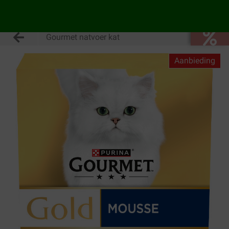
Gourmet natvoer kat
Aanbieding