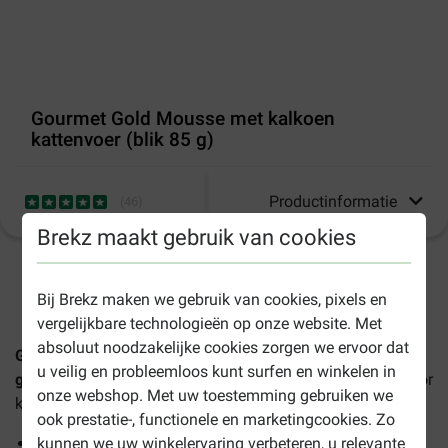
Gourmet Gold Mousse met kalkoen
kattenvoer (blik 85 g)
Productinformatie
(
46
)
Brekz maakt gebruik van cookies
2-4 werkdagen levertijd, tenzij anders aangegeven
Bij Brekz maken we gebruik van cookies, pixels en
vergelijkbare technologieën op onze website. Met
absoluut noodzakelijke cookies zorgen we ervoor dat
Gourmet Gold mousse met kalkoen kattenvoer (blik 85
u veilig en probleemloos kunt surfen en winkelen in
g)
is een zeer smakelijk, volledig natvoer en is geschikt voor
onze webshop. Met uw toestemming gebruiken we
katten van alle leeftijden.
ook prestatie-, functionele en marketingcookies. Zo
Zeer compleet natvoer
kunnen we uw winkelervaring verbeteren, u relevante