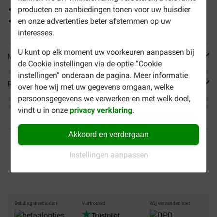
Handig portieblikje van 85 gr
producten en aanbiedingen tonen voor uw huisdier
Alleen de beste ingrediënten
en onze advertenties beter afstemmen op uw
interesses.
U kunt op elk moment uw voorkeuren aanpassen bij
Meer informatie
de Cookie instellingen via de optie “Cookie
instellingen” onderaan de pagina. Meer informatie
Reviews
over hoe wij met uw gegevens omgaan, welke
persoonsgegevens we verwerken en met welk doel,
vindt u in onze
privacy verklaring
.
Akkoord en verdergaan
Tot 40% goedkoper
Veilig betalen
Instellingen aanpassen
Gratis bezorging vanaf €
49
Betalingsmethoden
Vertrouwd
Wij verzenden met