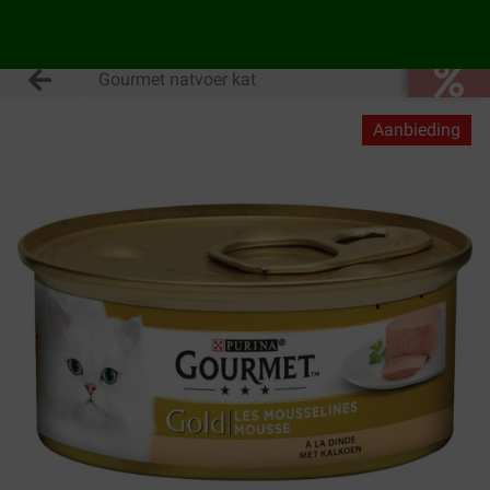
Gourmet natvoer kat
Aanbieding