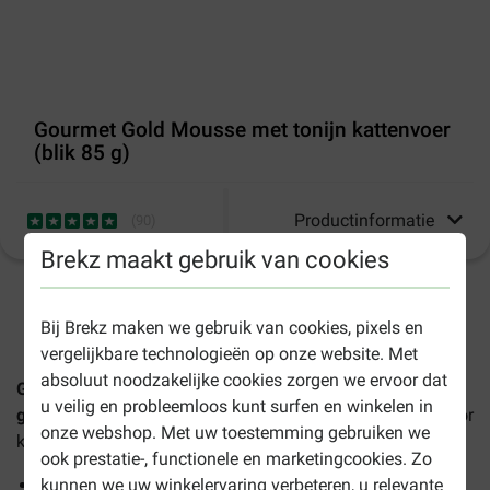
Gourmet Gold Mousse met tonijn kattenvoer
(blik 85 g)
Productinformatie
(
90
)
Brekz maakt gebruik van cookies
1-3 werkdagen levertijd, tenzij anders aangegeven
Bij Brekz maken we gebruik van cookies, pixels en
vergelijkbare technologieën op onze website. Met
absoluut noodzakelijke cookies zorgen we ervoor dat
Gourmet Gold mousse met tonijn kattenvoer (blik 85
u veilig en probleemloos kunt surfen en winkelen in
g)
is een zeer smakelijk, volledig natvoer en is geschikt voor
onze webshop. Met uw toestemming gebruiken we
katten van alle leeftijden.
ook prestatie-, functionele en marketingcookies. Zo
Alleen hoogwaardige ingrediënten
kunnen we uw winkelervaring verbeteren, u relevante