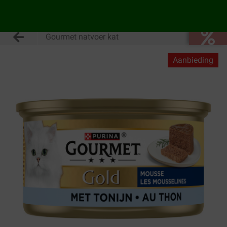
Gourmet natvoer kat
Aanbieding