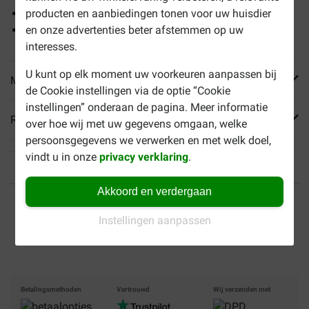
In handig 85g portieblikje
producten en aanbiedingen tonen voor uw huisdier
Zeer smakelijke voeding
en onze advertenties beter afstemmen op uw
interesses.
U kunt op elk moment uw voorkeuren aanpassen bij
Meer informatie
de Cookie instellingen via de optie “Cookie
instellingen” onderaan de pagina. Meer informatie
Reviews
over hoe wij met uw gegevens omgaan, welke
persoonsgegevens we verwerken en met welk doel,
vindt u in onze
privacy verklaring
.
Akkoord en verdergaan
Tot 40% goedkoper
Veilig betalen
Instellingen aanpassen
Gratis bezorging vanaf €
49
Betalingsmethoden
Vertrouwd
Wij verzenden met