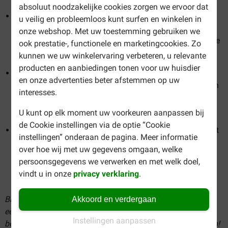
absoluut noodzakelijke cookies zorgen we ervoor dat
Hill's wordt aanbevolen door veel dierenartsen. Dat komt
u veilig en probleemloos kunt surfen en winkelen in
doordat Hill's de feedback van de deskundigen en
onze webshop. Met uw toestemming gebruiken we
dierenartsen gebruikt om de producten te verbeteren en te
ook prestatie-, functionele en marketingcookies. Zo
verfijnen.
kunnen we uw winkelervaring verbeteren, u relevante
producten en aanbiedingen tonen voor uw huisdier
Hill's maakt gebruik van 'predictive biology'. Voortdurend
en onze advertenties beter afstemmen op uw
onderzoek naar het effect van voeding op het welzijn van
interesses.
onze huisdieren, maakt de ontwikkeling van voer dat
bijdraagt aan een langer en gezonder leven mogelijk.
U kunt op elk moment uw voorkeuren aanpassen bij
de Cookie instellingen via de optie “Cookie
Hill's denkt dat de gezondheid van de hond van binnenuit
instellingen” onderaan de pagina. Meer informatie
komt. Door jarenlang onderzoek kwam Hill's tot de
over hoe wij met uw gegevens omgaan, welke
conclusie dat het darmmicrobioom niet alleen van
persoonsgegevens we verwerken en met welk doel,
invloed is op een gezonde spijsvertering, maar ook op de
vindt u in onze
privacy verklaring
.
algehele gezondheid van honden.
Bij Brekz kunt u het allerbeste hondenvoer snel en
Akkoord en verdergaan
eenvoudig online bestellen. Bekijk ons assortiment en
Instellingen aanpassen
bestel Hill's natvoer voor de hond tegen de scherpste prijzen!