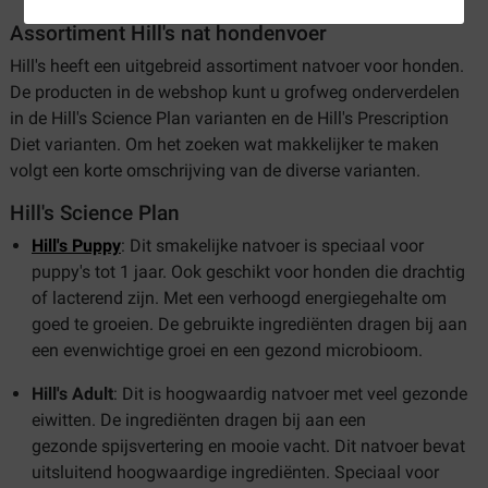
Assortiment Hill's nat hondenvoer
Hill's heeft een uitgebreid assortiment natvoer voor honden.
De producten in de webshop kunt u grofweg onderverdelen
in de Hill's Science Plan varianten en de Hill's Prescription
Diet varianten. Om het zoeken wat makkelijker te maken
volgt een korte omschrijving van de diverse varianten.
Hill's Science Plan
Hill's Puppy
: Dit smakelijke natvoer is speciaal voor
puppy's tot 1 jaar. Ook geschikt voor honden die drachtig
of lacterend zijn. Met een verhoogd energiegehalte om
goed te groeien. De gebruikte ingrediënten dragen bij aan
een evenwichtige groei en een gezond microbioom.
Hill's Adult
: Dit is hoogwaardig natvoer met veel gezonde
eiwitten. De ingrediënten dragen bij aan een
gezonde spijsvertering en mooie vacht. Dit natvoer bevat
uitsluitend hoogwaardige ingrediënten. Speciaal voor