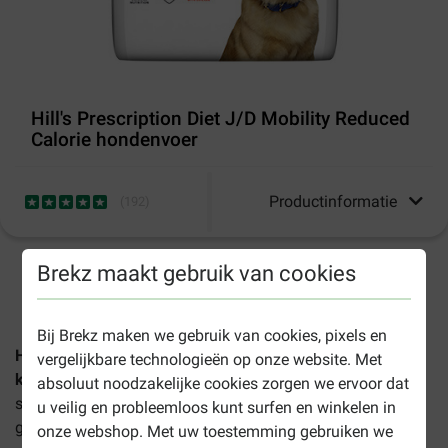
Hill's Prescription Diet J/D Mobility Reduced
Calorie hondenvoer
Productinformatie
(
192
)
Brekz maakt gebruik van cookies
1-3 werkdagen levertijd, tenzij anders aangegeven
Bij Brekz maken we gebruik van cookies, pixels en
Hill's Prescription Diet J/D Mobility Reduced Calorie met
vergelijkbare technologieën op onze website. Met
kip hondenvoer
is een compleet dieetvoer dat speciaal is
absoluut noodzakelijke cookies zorgen we ervoor dat
samen gesteld voor volwassen honden met
u veilig en probleemloos kunt surfen en winkelen in
gewrichtsproblemen zoals osteoartritis, plus daarbij een
onze webshop. Met uw toestemming gebruiken we