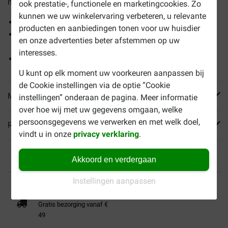
neiging tot overgewicht.
ook prestatie-, functionele en marketingcookies. Zo
kunnen we uw winkelervaring verbeteren, u relevante
Toegevoegde L-carnitine
producten en aanbiedingen tonen voor uw huisdier
Verrijkt met omega 3-vetzuren, glucosamine en
en onze advertenties beter afstemmen op uw
chondroïtinesulfaat
interesses.
Klinisch bewezen antioxidanten
U kunt op elk moment uw voorkeuren aanpassen bij
de Cookie instellingen via de optie “Cookie
Meer informatie
instellingen” onderaan de pagina. Meer informatie
over hoe wij met uw gegevens omgaan, welke
persoonsgegevens we verwerken en met welk doel,
Reviews
vindt u in onze
privacy verklaring
.
Akkoord en verdergaan
Tot 40% goedkoper
Veilig betalen
Instellingen aanpassen
Gratis bezorging vanaf €
49