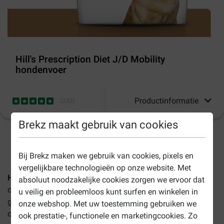
Hill's Prescription Diet J/D Mobility
hondenvoer
Productinformatie
(
243
)
Brekz maakt gebruik van cookies
1-3 werkdagen levertijd, tenzij anders aangegeven
Bij Brekz maken we gebruik van cookies, pixels en
vergelijkbare technologieën op onze website. Met
Hill's Prescription Diet J/D Mobility hondenvoer
is een
absoluut noodzakelijke cookies zorgen we ervoor dat
compleet dieetvoer dat bijdraagt aan het
u veilig en probleemloos kunt surfen en winkelen in
gewrichtsmetabolisme van de volwassen hond met
onze webshop. Met uw toestemming gebruiken we
osteoartritis.
ook prestatie-, functionele en marketingcookies. Zo