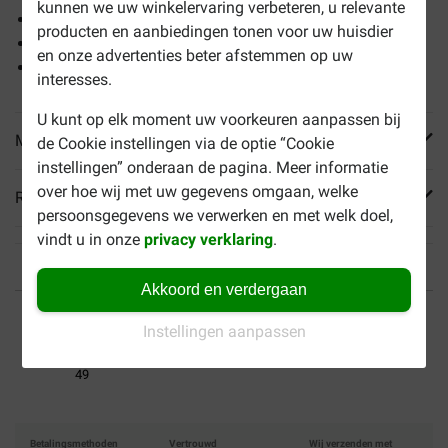
kunnen we uw winkelervaring verbeteren, u relevante
Vergemakkelijkt het bewegen
producten en aanbiedingen tonen voor uw huisdier
Verzacht van pijnlijke gewrichten
en onze advertenties beter afstemmen op uw
Met glucosamine- en chondroïtinesulfaat
interesses.
U kunt op elk moment uw voorkeuren aanpassen bij
Meer informatie
de Cookie instellingen via de optie “Cookie
instellingen” onderaan de pagina. Meer informatie
over hoe wij met uw gegevens omgaan, welke
Reviews
persoonsgegevens we verwerken en met welk doel,
vindt u in onze
privacy verklaring
.
Akkoord en verdergaan
Tot 40% goedkoper
Veilig betalen
Instellingen aanpassen
Gratis bezorging vanaf €
49
Betalingsmethoden
Vertrouwd
Wij verzenden met