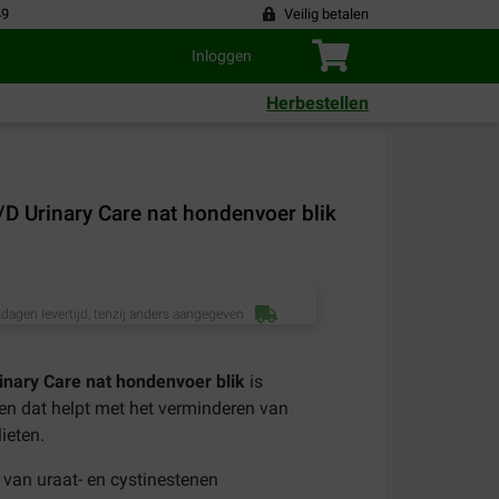
49
Veilig betalen
Inloggen
Herbestellen
 U/D Urinary Care nat hondenvoer blik
dagen levertijd, tenzij anders aangegeven
Urinary Care nat hondenvoer blik
is
n dat helpt met het verminderen van
lieten.
van uraat- en cystinestenen