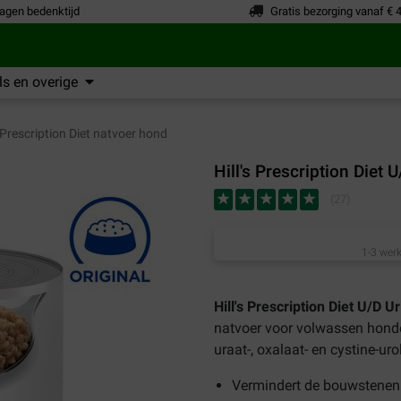
agen bedenktijd
Gratis bezorging vanaf € 
s en overige
s Prescription Diet natvoer hond
Hill's Prescription Diet
(
27
)
1-3 werk
Hill's Prescription Diet U/D 
natvoer voor volwassen honde
uraat-, oxalaat- en cystine-uro
Vermindert de bouwstenen 