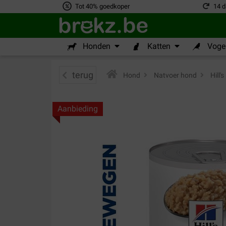
Tot 40% goedkoper
14 d
Honden
Katten
Vogel
terug
Hond
>
Natvoer hond
>
Hill'
Aanbieding