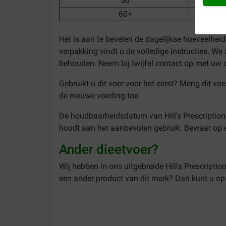
50
60+
Het is aan te bevelen de dagelijkse hoeveelheid
verpakking vindt u de volledige instructies. W
behouden. Neem bij twijfel contact op met uw 
Gebruikt u dit voer voor het eerst? Meng dit v
de nieuwe voeding toe.
De houdbaarheidsdatum van Hill's Prescription 
houdt aan het aanbevolen gebruik. Bewaar op ee
Ander dieetvoer?
Wij hebben in ons uitgebreide Hill's Prescripti
een ander product van dit merk? Dan kunt u o