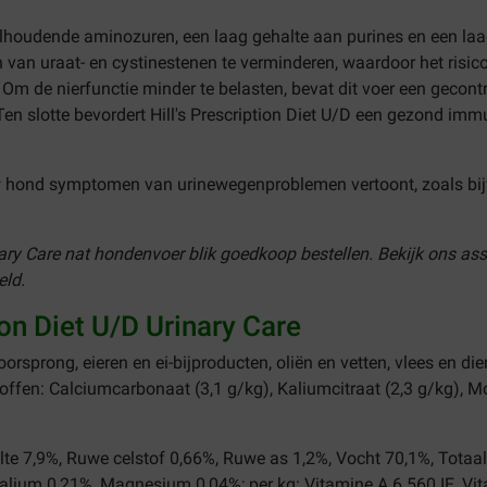
lhoudende aminozuren, een laag gehalte aan purines en een laa
van uraat- en cystinestenen te verminderen, waardoor het risico
 de nierfunctie minder te belasten, bevat dit voer een gecontro
Ten slotte bevordert Hill's Prescription Diet U/D een gezond i
uw hond symptomen van urinewegenproblemen vertoont, zoals bijv
Urinary Care nat hondenvoer blik goedkoop bestellen. Bekijk ons 
eld.
ion Diet U/D Urinary Care
rsprong, eieren en ei-bijproducten, oliën en vetten, vlees en dier
toffen: Calciumcarbonaat (3,1 g/kg), Kaliumcitraat (2,3 g/kg), 
alte 7,9%, Ruwe celstof 0,66%, Ruwe as 1,2%, Vocht 70,1%, Tota
alium 0,21%, Magnesium 0,04%; per kg: Vitamine A 6.560 IE, Vit