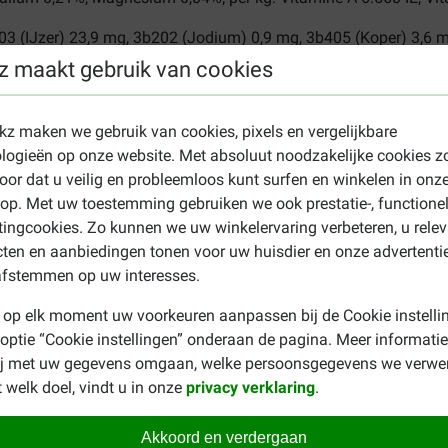
3 (IJzer) 23,9 mg, 3b202 (Jodium) 0,9 mg, 3b405 (Koper) 3,6 
z maakt gebruik van cookies
ekz maken we gebruik van cookies, pixels en vergelijkbare
al.
logieën op onze website. Met absoluut noodzakelijke cookies z
ption Diet U/D Urinary Care nat honde
oor dat u veilig en probleemloos kunt surfen en winkelen in onz
p. Met uw toestemming gebruiken we ook prestatie-, functione
ingcookies. Zo kunnen we uw winkelervaring verbeteren, u rele
ten en aanbiedingen tonen voor uw huisdier en onze advertenti
e hoeveelheid voer (blikken 370 gram)
afstemmen op uw interesses.
2/5
3/4
 op elk moment uw voorkeuren aanpassen bij de Cookie instelli
 optie “Cookie instellingen” onderaan de pagina. Meer informatie
1 1/3
ij met uw gegevens omgaan, welke persoonsgegevens we verwe
2
 welk doel, vindt u in onze
privacy verklaring
.
3
3 1/2
Akkoord en verdergaan