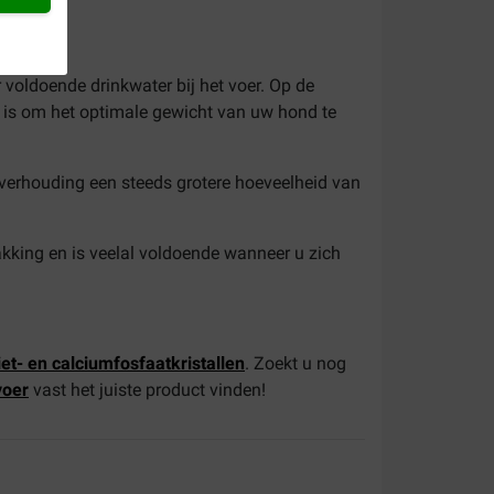
 voldoende drinkwater bij het voer. Op de
g is om het optimale gewicht van uw hond te
 verhouding een steeds grotere hoeveelheid van
akking en is veelal voldoende wanneer u zich
iet- en calciumfosfaatkristallen
. Zoekt u nog
voer
vast het juiste product vinden!