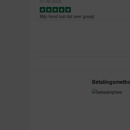
07-08-2023
Mijn hond lust dat zeer graag!
Translate to English
karin v sermond
26-10-2018
Binnen 2 dgn op de juiste tijd bezorgt .Al vaker be
want de prijs is goedkoper dan bij andere sites
Translate to English
Betalingsmeth
Posjes
25-07-2018
Op advies van de dierenarts dit product gekocht
hond