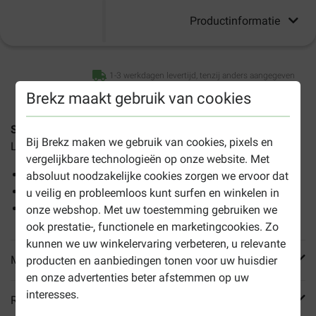
Productinformatie
1-3 werkdagen levertijd, tenzij anders aangegeven
Brekz maakt gebruik van cookies
Safety Blinker voor de hond
is een veiligheidslampje met
Bij Brekz maken we gebruik van cookies, pixels en
LED voor aan de halsband of het tuig van uw hond.
vergelijkbare technologieën op onze website. Met
Past aan halsband of tuig
absoluut noodzakelijke cookies zorgen we ervoor dat
Tot circa 800 meter zichtbaar
u veilig en probleemloos kunt surfen en winkelen in
Waterbestendig
onze webshop. Met uw toestemming gebruiken we
ook prestatie-, functionele en marketingcookies. Zo
kunnen we uw winkelervaring verbeteren, u relevante
Meer informatie
producten en aanbiedingen tonen voor uw huisdier
en onze advertenties beter afstemmen op uw
interesses.
Reviews