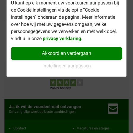
U kunt op elk moment uw voorkeuren aanpassen bij
de Cookie instellingen via de optie “Cookie
instellingen” onderaan de pagina. Meer informatie
over hoe wij met uw gegevens omgaan, welke
Tot 40% goedkoper
Veilig betalen
persoonsgegevens we verwerken en met welk doel,
vindt u in onze
privacy verklaring
.
Gratis bezorging vanaf €
49
Akkoord en verdergaan
Instellingen aanpassen
Betalingsmethoden
Vertrouwd
Wij verzenden met
24559
reviews
Ja, ik wil de voordeelmail ontvangen
Ontvang elke week de beste aanbiedingen
Contact
Vacatures en stages