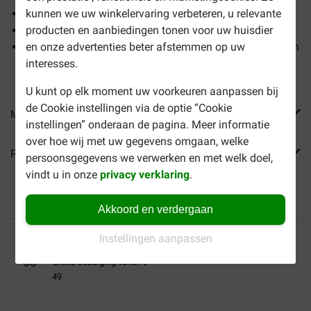
Niet geschikt voor Volvo en Ford.
kunnen we uw winkelervaring verbeteren, u relevante
Verstelbaar van 45 tot 70 cm en 25 mm breed
producten en aanbiedingen tonen voor uw huisdier
Onmisbaar accessoire om uw hond veilig te vervoeren in
en onze advertenties beter afstemmen op uw
de auto
interesses.
U kunt op elk moment uw voorkeuren aanpassen bij
de Cookie instellingen via de optie “Cookie
Meer informatie
instellingen” onderaan de pagina. Meer informatie
over hoe wij met uw gegevens omgaan, welke
Reviews
persoonsgegevens we verwerken en met welk doel,
vindt u in onze
privacy verklaring
.
Akkoord en verdergaan
Tot 40% goedkoper
Veilig betalen
Instellingen aanpassen
Gratis bezorging vanaf €
49