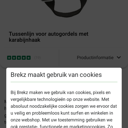
Tussenlijn voor autogordels met
karabijnhaak
Productinformatie
(
19
)
Brekz maakt gebruik van cookies
1-3 werkdagen levertijd, tenzij anders aangegeven
Bij Brekz maken we gebruik van cookies, pixels en
vergelijkbare technologieën op onze website. Met
Met deze
tussenlijn voor autogordels
zet u eenvoudig uw
absoluut noodzakelijke cookies zorgen we ervoor dat
hond veilig vast in de auto. De ene kant kan in de
u veilig en probleemloos kunt surfen en winkelen in
gordelhouder en de karabijnhaak kan aan de halsband of
onze webshop. Met uw toestemming gebruiken we
tuig worden geklikt.
ook prestatie-, functionele en marketingcookies. Zo