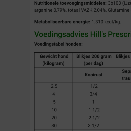
Nutritionele toevoegingsmiddelen:
3b103 (IJz
arganine 0,79%, totaal VAZK 2,04%, Glutamine 
Metaboliseerbare energie:
1.310 kcal/kg.
Voedingsadvies Hill's Prescr
Voedingstabel honden:
Gewicht hond
Blikjes 200 gram
Blikjes
(kilogram)
(per dag)
Seps
Kooirust
trau
2.5
1/2
4
3/4
5
1
10
1 1/2
20
2 1/2
30
3 1/2