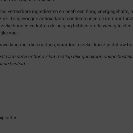
goed verteerbare ingrediënten en heeft een hoog energiegehalte,
zink. Toegevoegde antioxidanten ondersteunen de immuunfunctie
 zieke honden en katten de neiging hebben om te weinig te eten. 
rijke voer.
werking met dierenartsen, waardoor u zeker kan zijn dat uw huisd
rgent Care natvoer hond / kat met kip blik goedkoop online bestel
nline besteld.
ij katten