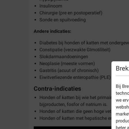
Insulinoom
Chirurgie (pre en postoperatief)
Sonde en spuitvoeding
Andere indicaties:
Diabetes bij honden of katten met ondergew
Constipatie (verzwakte GImotiliteit)
Slokdarmaandoeningen
Neoplasie (meeste vormen)
Brek
Gastritis (acuut of chronisch)
Eiwitverliezende enteropathie (PLE) zonder 
Bij Br
Contra-indicaties
techno
Honden of katten bij wie het primaire ther
we erv
bijproducten, fosfor of natrium is.
websho
Honden of katten die geen hoge vetinname 
market
Honden of katten met hepatische encefalopath
produc
beter 