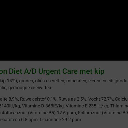
tion Diet A/D Urgent Care met kip
(kip 13%), granen, oliën en vetten, mineralen, eieren en eibijprod
olie, gedroogde ei-eiwitten.
halte 8,9%, Ruwe celstof 0,1%, Ruwe as 2,5%, Vocht 72,7%, Calc
140IU/kg, Vitamine D 368IE/kg, Vitamine E 235 IU/kg, Thiamine
antotheenzuur (Vitamine B5) 12.6 ppm, Foliumzuur (Vitamine B
a-caroteen 0.8 ppm, L-carnitine 29.2 ppm