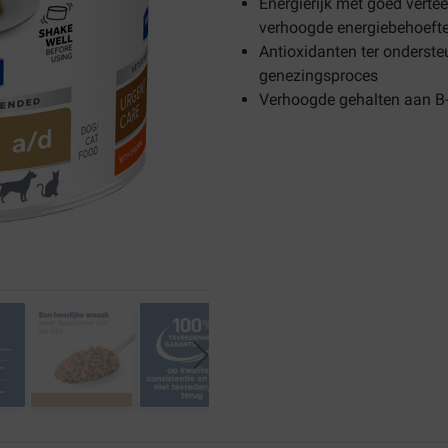
Energierijk met goed verte
verhoogde energiebehoefte 
Antioxidanten ter onders
genezingsproces
Verhoogde gehalten aan B-