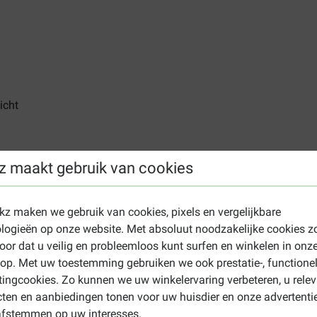
icht
z maakt gebruik van cookies
lymfangiëctasie bij honden
ekz maken we gebruik van cookies, pixels en vergelijkbare
logieën op onze website. Met absoluut noodzakelijke cookies z
apeutische doel het voorkomen van vochtretentie of het voorkom
oor dat u veilig en probleemloos kunt surfen en winkelen in onz
p. Met uw toestemming gebruiken we ook prestatie-, functione
kunnen verdragen.
ingcookies. Zo kunnen we uw winkelervaring verbeteren, u rele
ie, hyperlipidemie, pancreatitis, voorgeschiedenis van pancreati
ten en aanbiedingen tonen voor uw huisdier en onze advertenti
afstemmen op uw interesses.