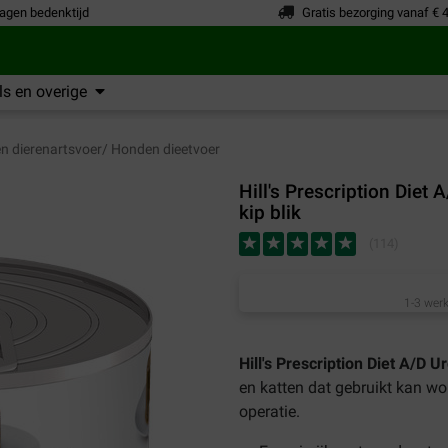
agen bedenktijd
Gratis bezorging vanaf € 
s en overige
 dierenartsvoer/ Honden dieetvoer
Hill's Prescription Diet
kip blik
(
114
)
1-3 werk
Hill's Prescription Diet A/D U
en katten dat gebruikt kan wor
operatie.