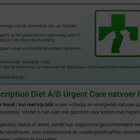
scription Diet A/D Urgent Care natvoer h
r hond / kat met kip blik
is een volledig en energierijk natvoer 
lescentie). Verder is het voer ook geschikt voor katten met hepati
ratie, ziekte of letsel, wordt hun organisme geconfronteerd met
te handhaven. Hun metabolisme en voedingsbehoeften veranderen
lpen volledig te herstellen.