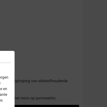
orgen
en van de ophoping van stikstofhoudende
e
le en
vante
tis of met risico op pancreatitis.
es