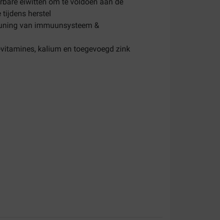
erbare eiwitten om te voldoen aan de
tijdens herstel
teuning van immuunsysteem &
vitamines, kalium en toegevoegd zink