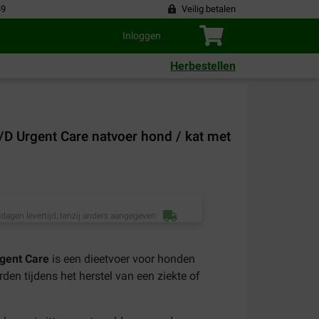
49
Veilig betalen
Inloggen
Herbestellen
 A/D Urgent Care natvoer hond / kat met
dagen levertijd, tenzij anders aangegeven
rgent Care
is een dieetvoer voor honden
den tijdens het herstel van een ziekte of