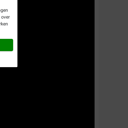
ngen
 over
rken