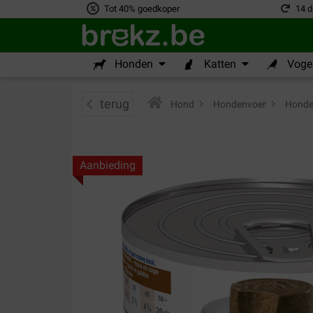
Tot 40% goedkoper
14 d
Honden
Katten
Vogel
terug
Hond
>
Hondenvoer
>
Honden
Aanbieding