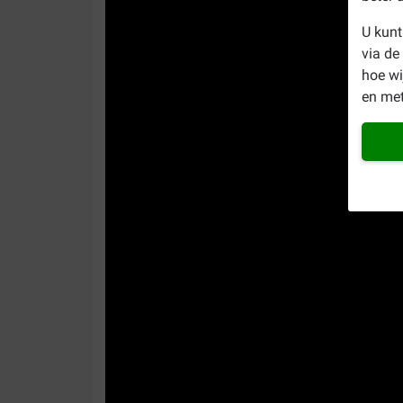
U kunt
via de
hoe w
en met