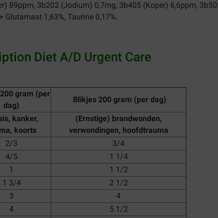
er) 89ppm, 3b202 (Jodium) 0,7mg, 3b405 (Koper) 6,6ppm, 3b50
+ Glutamaat 1,63%, Taurine 0,17%.
iption Diet A/D Urgent Care
 200 gram (per
Blikjes 200 gram (per dag)
dag)
is, kanker,
(Ernstige) brandwonden,
ma, koorts
verwondingen, hoofdtrauma
2/3
3/4
4/5
1 1/4
1
1 1/2
1 3/4
2 1/2
3
4
4
5 1/2