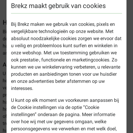
Brekz maakt gebruik van cookies
Halsbanden voor de hond
Bij Brekz maken we gebruik van cookies, pixels en
vergelijkbare technologieën op onze website. Met
Bij ons vindt u een breed assortiment aan
halsbanden
voor
absoluut noodzakelijke cookies zorgen we ervoor dat
de hond. Van nylon tot leer en van anti-trek tot lichtgevende
u veilig en probleemloos kunt surfen en winkelen in
halsbanden. Ook verkopen wij antiblaf-halsbanden en
onze webshop. Met uw toestemming gebruiken we
andere trainingsbanden.
ook prestatie-, functionele en marketingcookies. Zo
Assortiment hondenhalsbanden
kunnen we uw winkelervaring verbeteren, u relevante
U heeft in ons assortiment keuze uit verschillende soorten
producten en aanbiedingen tonen voor uw huisdier
honden halsbanden. Vrijwel alle halsbanden zijn
en onze advertenties beter afstemmen op uw
verkrijgbaar in verschillende soorten, maten, kleuren en
interesses.
prijsklassen. Daarnaast zijn er ook verschillende
U kunt op elk moment uw voorkeuren aanpassen bij
halsbanden voor een specifiek gedragsprobleem. Sommige
de Cookie instellingen via de optie “Cookie
honden kunnen bijvoorbeeld veel trekken aan de lijn
instellingen” onderaan de pagina. Meer informatie
of veelvuldig blaffen wanneer zij alleen thuis zijn. Een anti-
over hoe wij met uw gegevens omgaan, welke
trekband of antiblafband kunnen dan een handig
persoonsgegevens we verwerken en met welk doel,
hulpmiddel zijn. Hieronder vindt u een greep uit ons