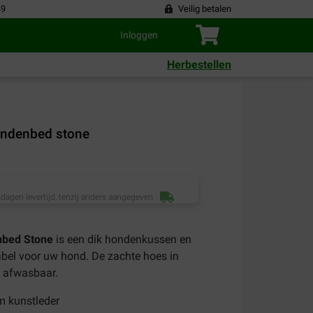
49
Veilig betalen
Inloggen
Herbestellen
hondenbed stone
dagen levertijd, tenzij anders aangegeven
enbed Stone
is een dik hondenkussen en
bel voor uw hond. De zachte hoes in
n afwasbaar.
m kunstleder