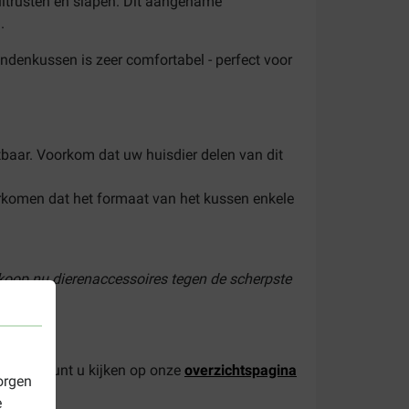
itrusten en slapen. Dit aangename
n.
ndenkussen is zeer comfortabel - perfect voor
stbaar. Voorkom dat uw huisdier delen van dit
oorkomen dat het formaat van het kussen enkele
 koop nu dierenaccessoires tegen de scherpste
soires, kunt u kijken op onze
overzichtspagina
orgen
e