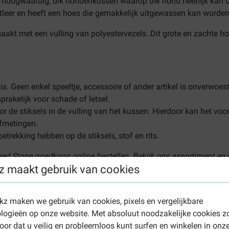
n hoogwaardig, dik hondenkussen waarop uw hond heerlijk kan u
eer en heeft een hoes die gemakkelijk uitgewassen kan worde
kt met een vulling van polyestervezels. Dit grote en zachte ho
 is. Geen enkel speeltje, accessoire of ander artikel is onverwoe
prakelijk voor schade of letsel.
or de stiksels in de vulling van het kussen. Hierdoor kan het v
afmetingen.
etrekking hebben op de stiksels, stof en rits.
bed Stone goedkoop online bestellen. Bekijk ons assortiment en
z maakt gebruik van cookies
ekz maken we gebruik van cookies, pixels en vergelijkbare
hondenkussen
. Voor een overzicht van onze overige hondenacces
logieën op onze website. Met absoluut noodzakelijke cookies z
oor dat u veilig en probleemloos kunt surfen en winkelen in onz