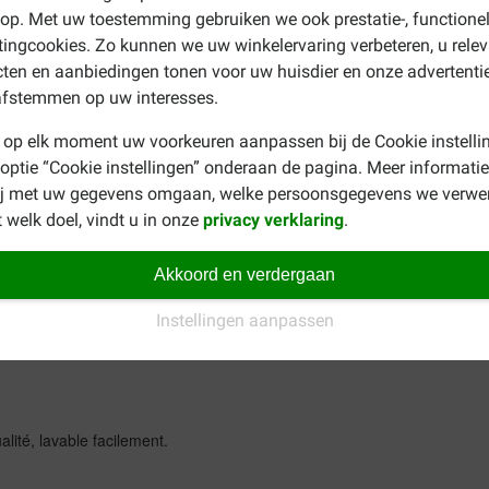
p. Met uw toestemming gebruiken we ook prestatie-, functione
ingcookies. Zo kunnen we uw winkelervaring verbeteren, u rele
ten en aanbiedingen tonen voor uw huisdier en onze advertenti
afstemmen op uw interesses.
 op elk moment uw voorkeuren aanpassen bij de Cookie instelli
 optie “Cookie instellingen” onderaan de pagina. Meer informatie
Pierrette
ij met uw gegevens omgaan, welke persoonsgegevens we verwe
26-05-2024
 welk doel, vindt u in onze
privacy verklaring
.
Très bien
Akkoord en verdergaan
Translate to English
Instellingen aanpassen
lité, lavable facilement.