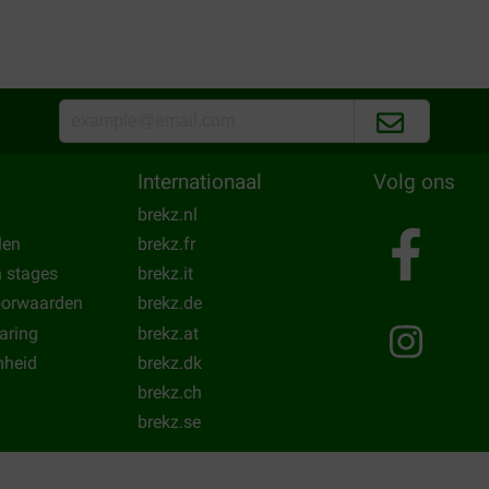
Internationaal
Volg ons
brekz.nl
len
brekz.fr
n stages
brekz.it
oorwaarden
brekz.de
laring
brekz.at
heid
brekz.dk
brekz.ch
brekz.se