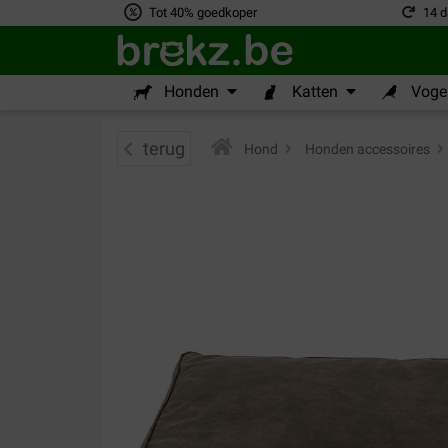
Tot 40% goedkoper
14 d
Honden
Katten
Vogel
terug
Hond
>
Honden accessoires
>