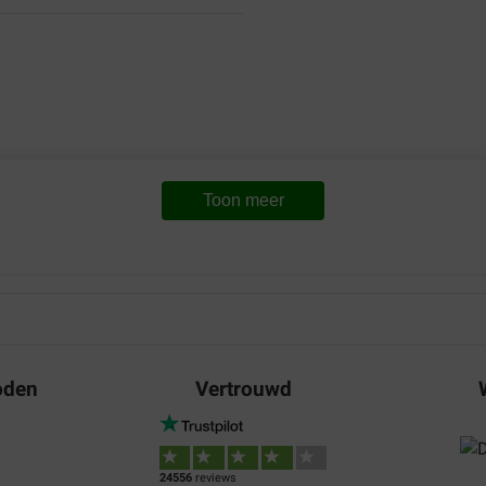
Toon meer
oden
Vertrouwd
24556
reviews