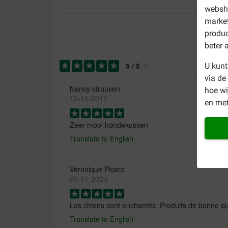
websho
market
produc
beter 
5
/
5
(
3
)
U kunt
via de
Nancy strauven
hoe w
12-10-2019
en met
Zeer mooi hondekussen
Translate to English
Veronique Picard
09-01-2023
Les chiens sont enchantés. Produits de bonne qua
Translate to English