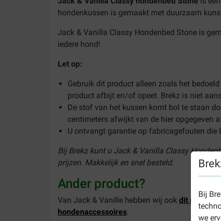
Jack & Vanilla Classy hondenbed Stone
is ee
hondenkussen is gemaakt met duurzaam kunstl
Jack & Vanilla Classy Hondenbed Stone is gemaa
iedere hond!
Let op:
Gebruik dit product alleen zoals het bedoeld
product afbijt en/of opeet. Brekz is niet aans
De stof van het kussen komt bol te staan do
centimeters afwijkt van de hier opgegeven 
U ontvangt garantie op fabricagefouten die b
Bij Brekz kunt u Jack & Vanilla Classy Honden
Brek
prijzen. Makkelijk en snel besteld.
Ander product?
Bij Br
Van Jack & Vanille hebben wij ook
dit ronde 
techno
hondenaccessoires
.
we erv