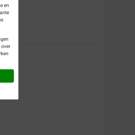
le en
vante
es
ngen
 over
rken