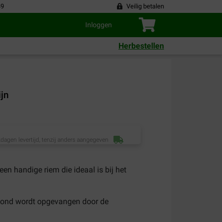
49
Veilig betalen
Inloggen
Herbestellen
jn
dagen levertijd, tenzij anders aangegeven
een handige riem die ideaal is bij het
 hond wordt opgevangen door de