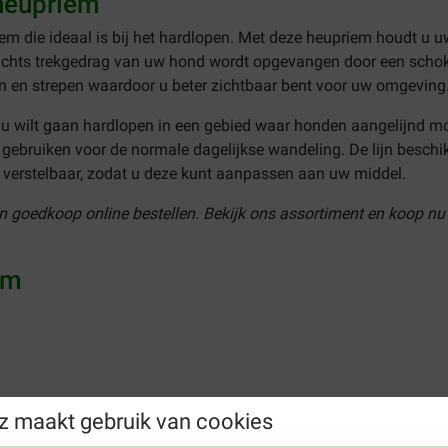
heupriem
iem die ideaal is bij het hardlopen. Met deze heupriem houdt u u
chts trekgedrag van uw hond wordt opgevangen door een schokd
en en strepen waardoor u beter zichtbaar bent voor uw omgeving
 wilt gaan hardlopen in een gebied waar honden aangelijnd moe
gebruiken voor de normale dagelijkse wandeling. De lijn beschi
 verstelbaar, zodat u deze kunt aanpassen aan uw middel.
en goedkoop online bestellen. Bekijk ons assortiment en koop n
em
z maakt gebruik van cookies
em