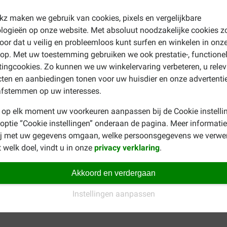
vangen door de schokdemper
ekz maken we gebruik van cookies, pixels en vergelijkbare
logieën op onze website. Met absoluut noodzakelijke cookies z
kt is voor normaal gebruik
oor dat u veilig en probleemloos kunt surfen en winkelen in onz
p. Met uw toestemming gebruiken we ook prestatie-, functione
ingcookies. Zo kunnen we uw winkelervaring verbeteren, u rele
ten en aanbiedingen tonen voor uw huisdier en onze advertenti
afstemmen op uw interesses.
mogelijk te ontlasten tijdens het hardlopen? Kijk dan eens naa
 op elk moment uw voorkeuren aanpassen bij de Cookie instelli
 optie “Cookie instellingen” onderaan de pagina. Meer informatie
ij met uw gegevens omgaan, welke persoonsgegevens we verwe
 welk doel, vindt u in onze
privacy verklaring
.
Akkoord en verdergaan
Instellingen aanpassen