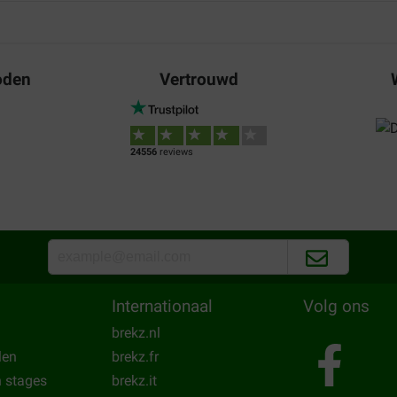
oden
Vertrouwd
24556
reviews
Internationaal
Volg ons
brekz.nl
len
brekz.fr
n stages
brekz.it