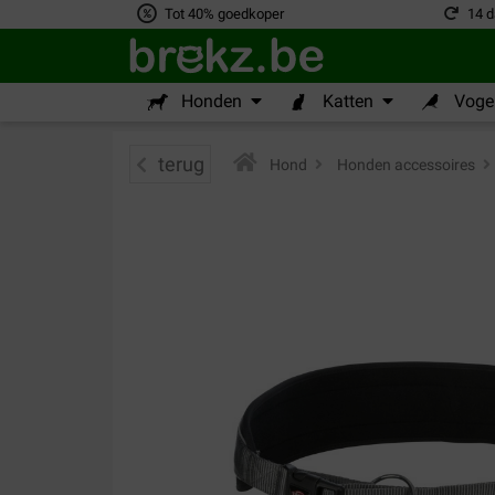
Tot 40% goedkoper
14 d
Honden
Katten
Vogel
terug
Hond
>
Honden accessoires
>