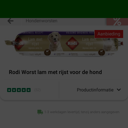
Hondenworsten
Aanbieding
Rodi Worst lam met rijst voor de hond
Productinformatie
(
52
)
1-3 werkdagen levertijd, tenzij anders aangegeven