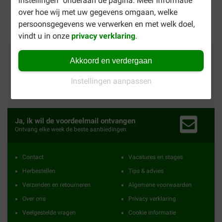
instellingen” onderaan de pagina. Meer informatie
Gratis bezorging vanaf €
over hoe wij met uw gegevens omgaan, welke
49
persoonsgegevens we verwerken en met welk doel,
vindt u in onze
privacy verklaring
.
Betalingsmethoden
Vertrouwd
Wij verzenden met
Akkoord en verdergaan
Instellingen aanpassen
24565
reviews
Ja, ik wil de voordeelmail ontvangen
Ontvang elke week de beste aanbiedingen
Contact
Vacatures en stages
Herbestellen
Tips & advies
Verzenden en retourneren
Algemene voorwaarden
Over ons
Privacy verklaring
Veelgestelde vragen
Cookie informatie