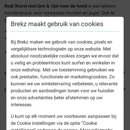
Rodi Worst met lam & rijst voor de hond
is een lekkere
hondensnack voor volwassen honden en pups. Ook te
gebruiken als complete maaltijd.
Brekz maakt gebruik van cookies
Bevat vers lamsvlees, kip en schapenvet
Ook geschikt als beloning, smaakmaker of om pillen
Bij Brekz maken we gebruik van cookies, pixels en
mee te geven
vergelijkbare technologieën op onze website. Met
Lekker als ijsje in de zomer
absoluut noodzakelijke cookies zorgen we ervoor dat
u veilig en probleemloos kunt surfen en winkelen in
onze webshop. Met uw toestemming gebruiken we
Meer informatie
ook prestatie-, functionele en marketingcookies. Zo
kunnen we uw winkelervaring verbeteren, u relevante
Reviews
producten en aanbiedingen tonen voor uw huisdier
en onze advertenties beter afstemmen op uw
interesses.
U kunt op elk moment uw voorkeuren aanpassen bij
Tot 40% goedkoper
Veilig betalen
de Cookie instellingen via de optie “Cookie