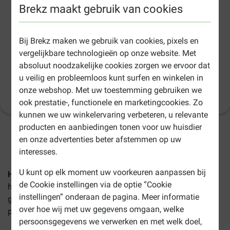
Brekz maakt gebruik van cookies
Bij Brekz maken we gebruik van cookies, pixels en
vergelijkbare technologieën op onze website. Met
Savic Comfort Nappy hondenluier (12 stuks)
absoluut noodzakelijke cookies zorgen we ervoor dat
u veilig en probleemloos kunt surfen en winkelen in
onze webshop. Met uw toestemming gebruiken we
Productinformatie
(
11
)
ook prestatie-, functionele en marketingcookies. Zo
kunnen we uw winkelervaring verbeteren, u relevante
producten en aanbiedingen tonen voor uw huisdier
2-4 werkdagen levertijd, tenzij anders aangegeven
en onze advertenties beter afstemmen op uw
interesses.
U kunt op elk moment uw voorkeuren aanpassen bij
Hondenluiers Savic Comfort Nappy
zijn luiers voor de
de Cookie instellingen via de optie “Cookie
hond en zijn verkrijgbaar in diverse maten, zodat zij
instellingen” onderaan de pagina. Meer informatie
geschikt zijn voor iedere hond. De voordelen van dit
over hoe wij met uw gegevens omgaan, welke
product:
persoonsgegevens we verwerken en met welk doel,