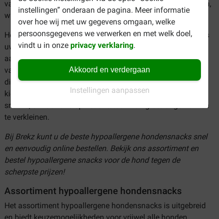
vachtgezondheid bevorderen en de spijsvertering verbeteren,
instellingen” onderaan de pagina. Meer informatie
waardoor uw hond er op zijn best uitziet en zich goed voelt.
over hoe wij met uw gegevens omgaan, welke
persoonsgegevens we verwerken en met welk doel,
Het is belangrijk om voedselallergieën serieus te nemen. Als
vindt u in onze
privacy verklaring
.
uw hond tekenen vertoont van een allergische reactie, zoals
aanhoudende jeuk, braken, diarree of huidproblemen, is het
Akkoord en verdergaan
van groot belang om uw dierenarts te raadplegen. Uw
dierenarts kan de juiste diagnose stellen en u helpen bij het
Instellingen aanpassen
kiezen van de juiste voeding, inclusief hypoallergene
snacks, om de kans op het ontstaan van grote ongemakken
te verkleinen.
Bij Brekz kunt u de beste hypoallergene hondensnacks snel
en eenvoudig online bestellen. Bekijk ons assortiment en
bestel hypoallergene snacks voor de hond tegen de
scherpste prijzen!
Assortiment hypoallergene hondensnacks
Het assortiment hypoallergene hondensnacks is uitgebreid
en biedt keuzemogelijkheden voor vrijwel alle honden,