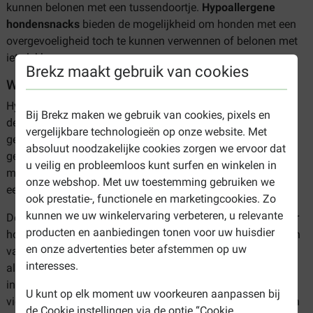
kunnen belonen met een tussendoortje.
Hypoallergene
hondensnacks
bieden de mogelijkheid om honden met een
overgevoeligheid toch te kunnen verwennen of belonen met
iets lekkers.
Brekz maakt gebruik van cookies
Wanneer geeft u hypoallergene hondensnacks?
Hypoallergene snacks zijn ontwikkeld om te voldoen aan
Bij Brekz maken we gebruik van cookies, pixels en
de speciale eisen van honden met voedselallergieën en
vergelijkbare technologieën op onze website. Met
gevoelige spijsvertering. Ze bevatten zorgvuldig
absoluut noodzakelijke cookies zorgen we ervoor dat
geselecteerde ingrediënten om allergische reacties te
u veilig en probleemloos kunt surfen en winkelen in
minimaliseren, waardoor uw hond zonder ongemakken van
onze webshop. Met uw toestemming gebruiken we
een heerlijke traktatie kan genieten.
ook prestatie-, functionele en marketingcookies. Zo
kunnen we uw winkelervaring verbeteren, u relevante
Deze gezonde traktaties zijn echter niet alleen geschikt voor
producten en aanbiedingen tonen voor uw huisdier
honden met voedselallergieën. Alle honden kunnen genieten
en onze advertenties beter afstemmen op uw
van deze lekkere snacks, daar is niet per se een
interesses.
allergie voor nodig. Bovendien kunnen ze een positieve
invloed hebben op de algehele gezondheid van uw trouwe
U kunt op elk moment uw voorkeuren aanpassen bij
viervoeter. Hypoallergene hondensnacks kunnen de huid- en
de Cookie instellingen via de optie “Cookie