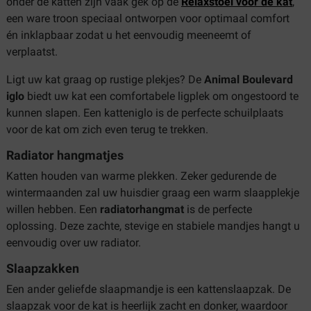
onder de katten zijn vaak gek op de
Relaxstoel voor de kat
,
een ware troon speciaal ontworpen voor optimaal comfort
én inklapbaar zodat u het eenvoudig meeneemt of
verplaatst.
Ligt uw kat graag op rustige plekjes? De
Animal Boulevard
iglo
biedt uw kat een comfortabele ligplek om ongestoord te
kunnen slapen. Een katteniglo is de perfecte schuilplaats
voor de kat om zich even terug te trekken.
Radiator hangmatjes
Katten houden van warme plekken. Zeker gedurende de
wintermaanden zal uw huisdier graag een warm slaapplekje
willen hebben. Een
radiatorhangmat
is de perfecte
oplossing. Deze zachte, stevige en stabiele mandjes hangt u
eenvoudig over uw radiator.
Slaapzakken
Een ander geliefde slaapmandje is een kattenslaapzak. De
slaapzak voor de kat is heerlijk zacht en donker, waardoor