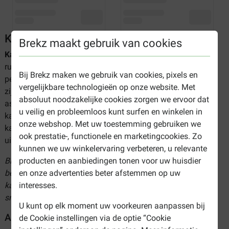
Kattenmandjes bij Brekz
Brekz maakt gebruik van cookies
Kattenmandjes
bieden uw kat een heerlijke slaap- en
rustplek. Katten slapen gemiddeld tussen de 12 en 20 uur
Bij Brekz maken we gebruik van cookies, pixels en
per dag, veel meer dan mensen. Het is dus van belang dat
vergelijkbare technologieën op onze website. Met
zij deze uren comfortabel kunnen doorbrengen. Het
absoluut noodzakelijke cookies zorgen we ervoor dat
assortiment van Brekz biedt hoogwaardige kwaliteit
u veilig en probleemloos kunt surfen en winkelen in
kattenmandjes voor
een optimale slaapervaring. Zo kan uw
onze webshop. Met uw toestemming gebruiken we
kat compleet ontspannen, lekker relaxen en volledig
ook prestatie-, functionele en marketingcookies. Zo
uitrusten voor het volgende avontuur.
kunnen we uw winkelervaring verbeteren, u relevante
Bij Brekz kunt u de fijnste kattenmandjes goedkoop
producten en aanbiedingen tonen voor uw huisdier
bestellen. Bekijk ons assortiment en koop nu de beste
en onze advertenties beter afstemmen op uw
kattenaccessoires tegen de scherpste prijzen. Makkelijk en
interesses.
snel online besteld!
U kunt op elk moment uw voorkeuren aanpassen bij
Assortiment kattenmandjes
de Cookie instellingen via de optie “Cookie