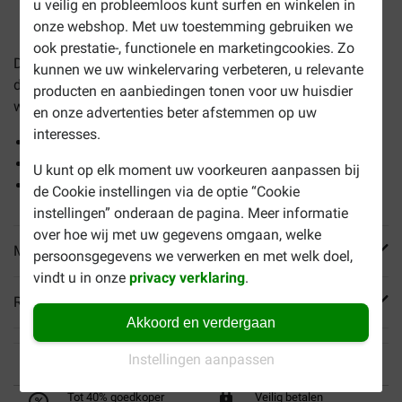
u veilig en probleemloos kunt surfen en winkelen in
onze webshop. Met uw toestemming gebruiken we
ook prestatie-, functionele en marketingcookies. Zo
De
Kong Wobbler voor de hond
is een leuk speeltje waarin
kunnen we uw winkelervaring verbeteren, u relevante
de dagelijkse hondenvoeding of een snack verstopt kan
producten en aanbiedingen tonen voor uw huisdier
worden.
en onze advertenties beter afstemmen op uw
interesses.
Zet aan tot bewegen
Bovenkant vaatwasserbestendig
U kunt op elk moment uw voorkeuren aanpassen bij
Van sterk kunststof
de Cookie instellingen via de optie “Cookie
instellingen” onderaan de pagina. Meer informatie
over hoe wij met uw gegevens omgaan, welke
Meer informatie
persoonsgegevens we verwerken en met welk doel,
vindt u in onze
privacy verklaring
.
Reviews
Akkoord en verdergaan
Instellingen aanpassen
Tot 40% goedkoper
Veilig betalen