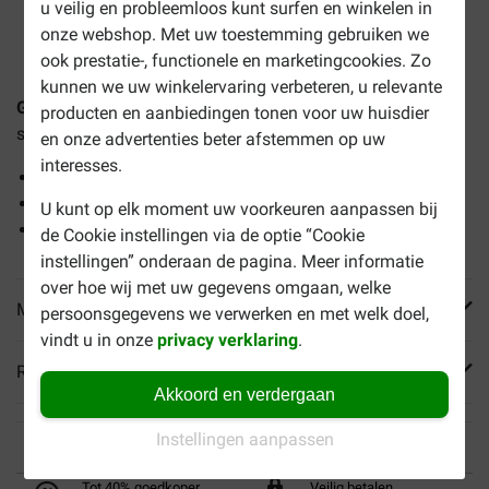
u veilig en probleemloos kunt surfen en winkelen in
1-3 werkdagen levertijd, tenzij anders aangegeven
onze webshop. Met uw toestemming gebruiken we
ook prestatie-, functionele en marketingcookies. Zo
kunnen we uw winkelervaring verbeteren, u relevante
Garvo Legkorrel voor kippen
is een volledige voeding en is
producten en aanbiedingen tonen voor uw huisdier
speciaal samengesteld voor leggende kippen.
en onze advertenties beter afstemmen op uw
interesses.
Samengesteld voor legkippen
Volledige voeding
U kunt op elk moment uw voorkeuren aanpassen bij
Uitgebalanceerde voedingsstoffen
de Cookie instellingen via de optie “Cookie
instellingen” onderaan de pagina. Meer informatie
over hoe wij met uw gegevens omgaan, welke
Meer informatie
persoonsgegevens we verwerken en met welk doel,
vindt u in onze
privacy verklaring
.
Reviews
Akkoord en verdergaan
Instellingen aanpassen
Tot 40% goedkoper
Veilig betalen