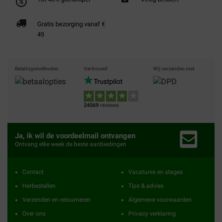
Gratis bezorging vanaf €
49
Betalingsmethoden
Vertrouwd
Wij verzenden met
24569
reviews
Ja, ik wil de voordeelmail ontvangen
Ontvang elke week de beste aanbiedingen
Contact
Vacatures en stages
Herbestellen
Tips & advies
Verzenden en retourneren
Algemene voorwaarden
Over ons
Privacy verklaring