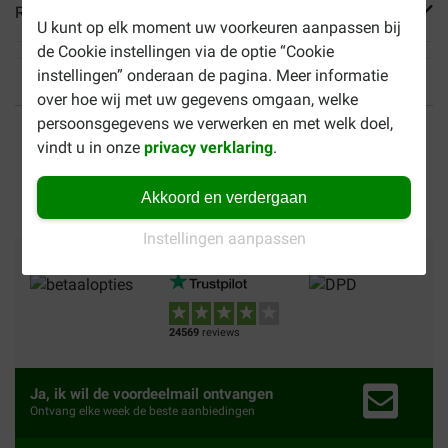
Reviews
U kunt op elk moment uw voorkeuren aanpassen bij
de Cookie instellingen via de optie “Cookie
instellingen” onderaan de pagina. Meer informatie
over hoe wij met uw gegevens omgaan, welke
Tot 40% goedkoper
Veilig betalen
persoonsgegevens we verwerken en met welk doel,
vindt u in onze
privacy verklaring
.
Gratis bezorging vanaf €
49
Akkoord en verdergaan
Instellingen aanpassen
Betalingsmethoden
Vertrouwd
Wij verzenden met
24569
reviews
Ja, ik wil de voordeelmail ontvangen
Ontvang elke week de beste aanbiedingen