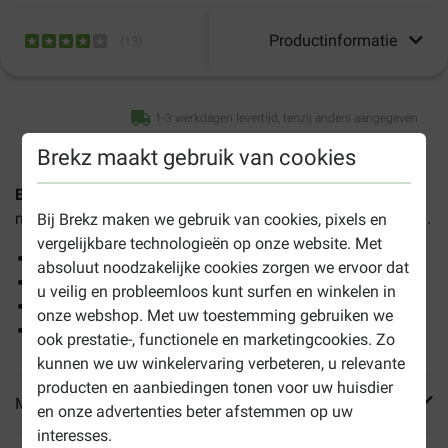
Productinformatie
(
13
)
1-3 werkdagen levertijd, tenzij anders aangegeven
Brekz maakt gebruik van cookies
Brekz Snacks - Kipfilet voor Honden
zijn lekkere
natuursnacks en kunnen door alle honden worden genoten.
Bij Brekz maken we gebruik van cookies, pixels en
vergelijkbare technologieën op onze website. Met
100% gedroogde Europese kipfilet
absoluut noodzakelijke cookies zorgen we ervoor dat
Voor alle honden
u veilig en probleemloos kunt surfen en winkelen in
Heerlijke natuursnack
onze webshop. Met uw toestemming gebruiken we
bevat geen glycerine
ook prestatie-, functionele en marketingcookies. Zo
kunnen we uw winkelervaring verbeteren, u relevante
producten en aanbiedingen tonen voor uw huisdier
Meer informatie
en onze advertenties beter afstemmen op uw
interesses.