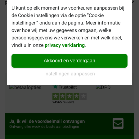
Reviews
U kunt op elk moment uw voorkeuren aanpassen bij
de Cookie instellingen via de optie “Cookie
instellingen” onderaan de pagina. Meer informatie
over hoe wij met uw gegevens omgaan, welke
Tot 40% goedkoper
Veilig betalen
persoonsgegevens we verwerken en met welk doel,
vindt u in onze
privacy verklaring
.
Gratis bezorging vanaf €
49
Akkoord en verdergaan
Instellingen aanpassen
Betalingsmethoden
Vertrouwd
Wij verzenden met
24565
reviews
Ja, ik wil de voordeelmail ontvangen
Ontvang elke week de beste aanbiedingen