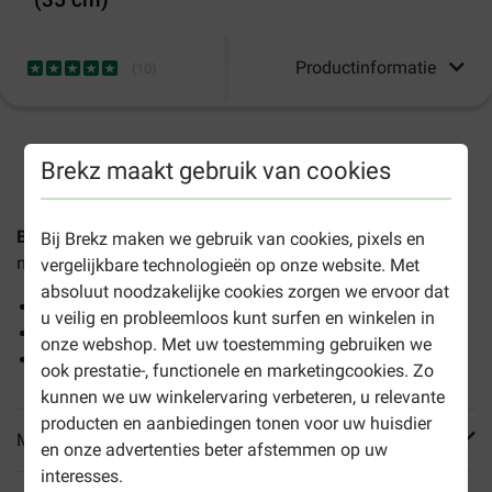
Productinformatie
(
10
)
1-3 werkdagen levertijd, tenzij anders aangegeven
Brekz maakt gebruik van cookies
Brekz Snacks - Runderkophuid voor de hond
is een
Bij Brekz maken we gebruik van cookies, pixels en
natuurlijke traktatie die geschikt is voor iedere hond.
vergelijkbare technologieën op onze website. Met
absoluut noodzakelijke cookies zorgen we ervoor dat
Natuurlijke runderkophuid
u veilig en probleemloos kunt surfen en winkelen in
Voor iedere hond
onze webshop. Met uw toestemming gebruiken we
35 centimeter
ook prestatie-, functionele en marketingcookies. Zo
kunnen we uw winkelervaring verbeteren, u relevante
producten en aanbiedingen tonen voor uw huisdier
Meer informatie
en onze advertenties beter afstemmen op uw
interesses.