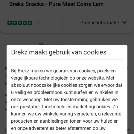
Brekz Snacks - Pure Meat Coins Lam
Productinformatie
(
12
)
1-3 werkdagen levertijd, tenzij anders aangegeven
Brekz maakt gebruik van cookies
Brekz Pure Meat Coins Lam hondensnack
is gemaakt met
Bij Brekz maken we gebruik van cookies, pixels en
puur gedroogd lamsvlees zonder kunstmatige
vergelijkbare technologieën op onze website. Met
toevoegingen.
absoluut noodzakelijke cookies zorgen we ervoor dat
u veilig en probleemloos kunt surfen en winkelen in
100% natuurlijk
onze webshop. Met uw toestemming gebruiken we
Laag in calorieën
ook prestatie-, functionele en marketingcookies. Zo
Diameter ca. 45mm
kunnen we uw winkelervaring verbeteren, u relevante
producten en aanbiedingen tonen voor uw huisdier
en onze advertenties beter afstemmen op uw
Meer informatie