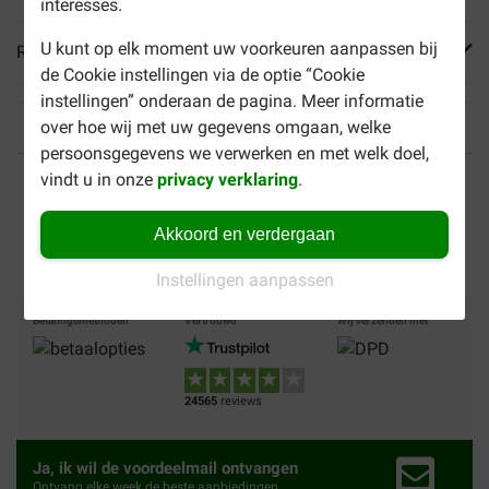
interesses.
U kunt op elk moment uw voorkeuren aanpassen bij
Reviews
de Cookie instellingen via de optie “Cookie
instellingen” onderaan de pagina. Meer informatie
over hoe wij met uw gegevens omgaan, welke
persoonsgegevens we verwerken en met welk doel,
Tot 40% goedkoper
Veilig betalen
vindt u in onze
privacy verklaring
.
Gratis bezorging vanaf €
Akkoord en verdergaan
49
Instellingen aanpassen
Betalingsmethoden
Vertrouwd
Wij verzenden met
24565
reviews
Ja, ik wil de voordeelmail ontvangen
Ontvang elke week de beste aanbiedingen