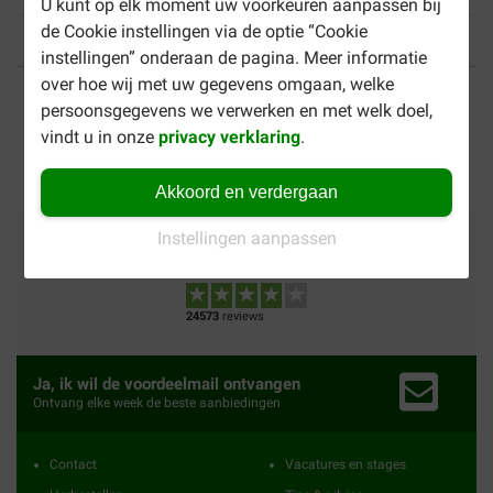
U kunt op elk moment uw voorkeuren aanpassen bij
de Cookie instellingen via de optie “Cookie
instellingen” onderaan de pagina. Meer informatie
Tot 40% goedkoper
Veilig betalen
over hoe wij met uw gegevens omgaan, welke
persoonsgegevens we verwerken en met welk doel,
vindt u in onze
privacy verklaring
.
Gratis bezorging vanaf €
49
Akkoord en verdergaan
Instellingen aanpassen
Betalingsmethoden
Vertrouwd
Wij verzenden met
24573
reviews
Ja, ik wil de voordeelmail ontvangen
Ontvang elke week de beste aanbiedingen
Contact
Vacatures en stages