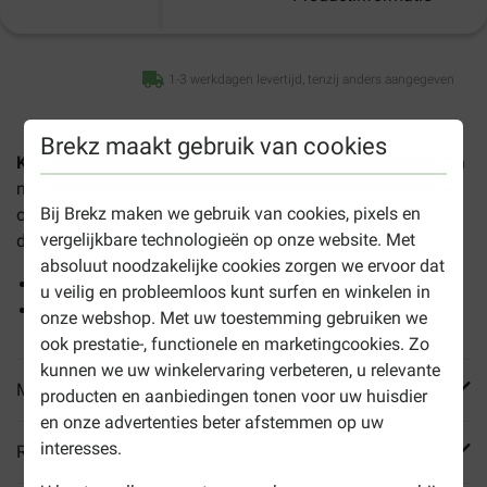
1-3 werkdagen levertijd, tenzij anders aangegeven
Brekz maakt gebruik van cookies
Koffieboom Kauwwortel S
voor de hond
is een heerlijke en
natuurlijke kauwtraktatie voor uw hond. Deze kauwsnack
Bij Brekz maken we gebruik van cookies, pixels en
ondersteunt de natuurlijke reiniging van het gebit en de
vergelijkbare technologieën op onze website. Met
darmwerking van uw hond.
absoluut noodzakelijke cookies zorgen we ervoor dat
Natuurlijk
u veilig en probleemloos kunt surfen en winkelen in
Goed voor het gebit
onze webshop. Met uw toestemming gebruiken we
ook prestatie-, functionele en marketingcookies. Zo
kunnen we uw winkelervaring verbeteren, u relevante
Meer informatie
producten en aanbiedingen tonen voor uw huisdier
en onze advertenties beter afstemmen op uw
interesses.
Reviews