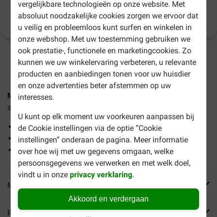
vergelijkbare technologieën op onze website. Met
absoluut noodzakelijke cookies zorgen we ervoor dat
Productinformatie
(
39
)
u veilig en probleemloos kunt surfen en winkelen in
onze webshop. Met uw toestemming gebruiken we
ook prestatie-, functionele en marketingcookies. Zo
1-3 werkdagen levertijd, tenzij anders aangegeven
kunnen we uw winkelervaring verbeteren, u relevante
producten en aanbiedingen tonen voor uw huisdier
en onze advertenties beter afstemmen op uw
Munchy runderhuid staafjes naturel hondensnack
zijn
interesses.
smakelijke snacks voor honden vanaf 4 maanden oud.
U kunt op elk moment uw voorkeuren aanpassen bij
Hoog proteïnegehalte
de Cookie instellingen via de optie “Cookie
Verzorgt het gebit
instellingen” onderaan de pagina. Meer informatie
Smakelijke snack voor honden
over hoe wij met uw gegevens omgaan, welke
persoonsgegevens we verwerken en met welk doel,
vindt u in onze
privacy verklaring
.
Meer informatie
Akkoord en verdergaan
Reviews