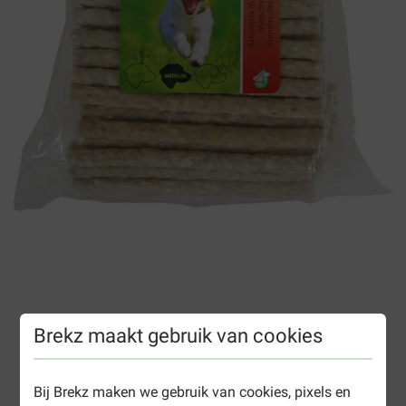
Brekz maakt gebruik van cookies
Munchy runderhuid staafjes naturel
hondensnack
Bij Brekz maken we gebruik van cookies, pixels en