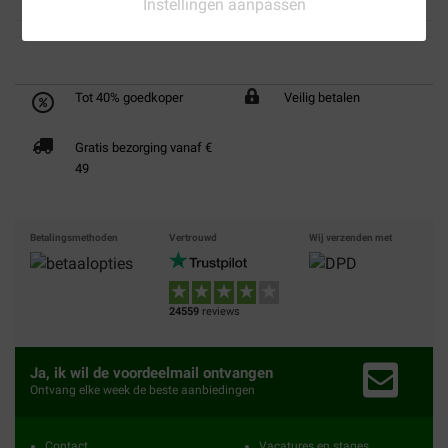
Instellingen aanpassen
Tot 40% goedkoper
Veilig betalen
Gratis bezorging vanaf €
49
Betalingsmethoden
Vertrouwd
Wij verzenden met
24559
reviews
Ja, ik wil de voordeelmail ontvangen
Ontvang elke week de beste aanbiedingen
Contact
Vacatures en stages