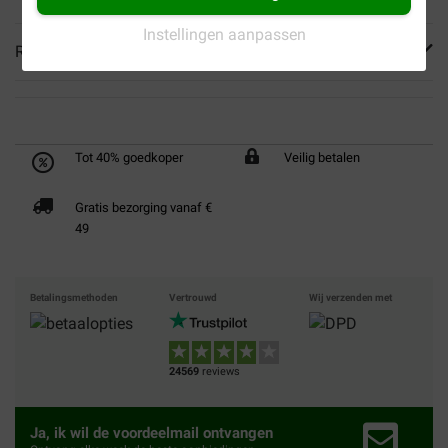
Instellingen aanpassen
Reviews
Tot 40% goedkoper
Veilig betalen
Gratis bezorging vanaf €
49
Betalingsmethoden
Vertrouwd
Wij verzenden met
24569
reviews
Ja, ik wil de voordeelmail ontvangen