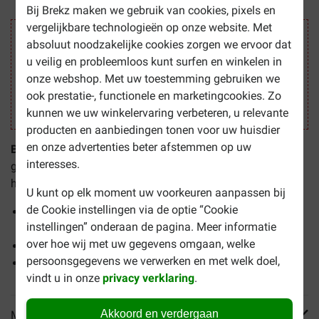
Bij Brekz maken we gebruik van cookies, pixels en
vergelijkbare technologieën op onze website. Met
Veilig winkelen
absoluut noodzakelijke cookies zorgen we ervoor dat
u veilig en probleemloos kunt surfen en winkelen in
onze webshop. Met uw toestemming gebruiken we
ook prestatie-, functionele en marketingcookies. Zo
kunnen we uw winkelervaring verbeteren, u relevante
producten en aanbiedingen tonen voor uw huisdier
en onze advertenties beter afstemmen op uw
Beaphar Oogzalf voor hond en kat
is een zalf om
interesses.
geïrriteerde ogen en beschadigde oogleden te verhelpen bij
honden en katten.
U kunt op elk moment uw voorkeuren aanpassen bij
de Cookie instellingen via de optie “Cookie
Te gebruiken voor geïrriteerde ogen en beschadigde
instellingen” onderaan de pagina. Meer informatie
oogleden
over hoe wij met uw gegevens omgaan, welke
Bevat vitamine A
persoonsgegevens we verwerken en met welk doel,
Geschikt voor honden en katten
vindt u in onze
privacy verklaring
.
Akkoord en verdergaan
Meer informatie