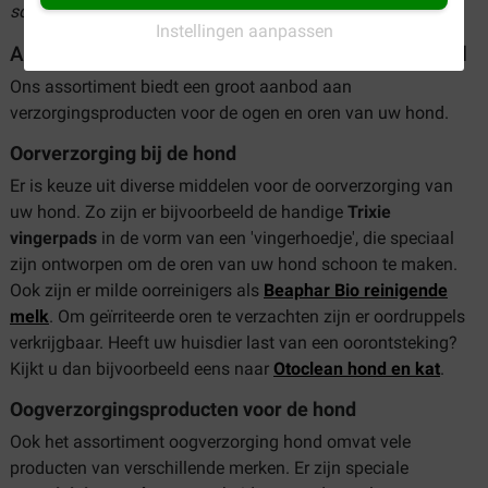
scherpste prijzen. Makkelijk en snel online besteld!
Instellingen aanpassen
Assortiment oog- en oorverzorging voor de hond
Ons assortiment biedt een groot aanbod aan
verzorgingsproducten voor de ogen en oren van uw hond.
Oorverzorging bij de hond
Er is keuze uit diverse middelen voor de oorverzorging van
uw hond. Zo zijn er bijvoorbeeld de handige
Trixie
vingerpads
in de vorm van een 'vingerhoedje', die speciaal
zijn ontworpen om de oren van uw hond schoon te maken.
Ook zijn er milde oorreinigers als
Beaphar Bio reinigende
melk
. Om geïrriteerde oren te verzachten zijn er oordruppels
verkrijgbaar. Heeft uw huisdier last van een oorontsteking?
Kijkt u dan bijvoorbeeld eens naar
Otoclean hond en kat
.
Oogverzorgingsproducten voor de hond
Ook het assortiment oogverzorging hond omvat vele
producten van verschillende merken. Er zijn speciale