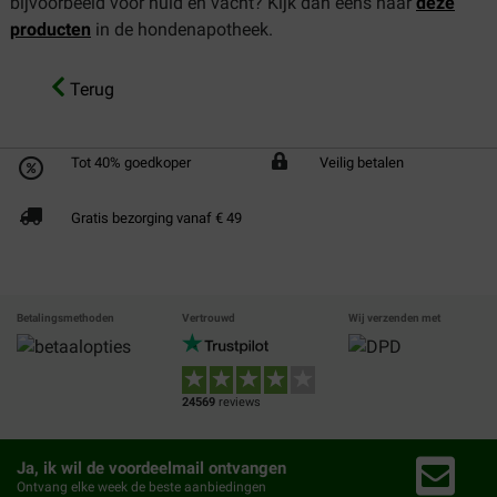
bijvoorbeeld voor huid en vacht? Kijk dan eens naar
deze
producten
in de hondenapotheek.
Terug
Tot 40% goedkoper
Veilig betalen
Gratis bezorging vanaf € 49
Betalingsmethoden
Vertrouwd
Wij verzenden met
24569
reviews
Ja, ik wil de voordeelmail ontvangen
Ontvang elke week de beste aanbiedingen