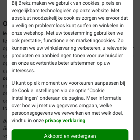
Bij Brekz maken we gebruik van cookies, pixels en
vergelijkbare technologieën op onze website. Met
absoluut noodzakelijke cookies zorgen we ervoor dat
Oog- en oorverzorging voor de hond
u veilig en probleemloos kunt surfen en winkelen in
onze webshop. Met uw toestemming gebruiken we
Iedere dag krijgen de ogen en oren van uw hond aardig wat
ook prestatie-, functionele en marketingcookies. Zo
te verduren. Vuil, water, modder en haren kunnen zich
kunnen we uw winkelervaring verbeteren, u relevante
ophopen en uiteindelijk leiden tot irritatie. Een goede oog- en
producten en aanbiedingen tonen voor uw huisdier
oorverzorging is dan ook van groot belang. Het kan de kans
en onze advertenties beter afstemmen op uw
op infecties, irritaties en andere pijnlijke aandoeningen
interesses.
aanzienlijk verkleinen. Ons uitgebreide assortiment
oog- en
oorverzorging voor de hond
biedt u alle middelen die u
U kunt op elk moment uw voorkeuren aanpassen bij
nodig heeft om de gezonde ogen en oren bij uw hond te
de Cookie instellingen via de optie “Cookie
ondersteunen. Ook wanneer uw hond kampt met bepaalde
instellingen” onderaan de pagina. Meer informatie
oog- of oorproblemen zoals oorontsteking of overtollig
over hoe wij met uw gegevens omgaan, welke
traansmeer, schiet ons assortiment u te hulp!
persoonsgegevens we verwerken en met welk doel,
vindt u in onze
privacy verklaring
.
Bij Brekz kunt u alles voor de hond goedkoop bestellen.
Bekijk ons assortiment oog- en oorverzorgingsproducten
voor de hond en koop nu de beste producten tegen de
Akkoord en verdergaan