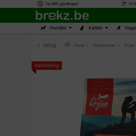
Tot 40% goedkoper
14 d
Honden
Katten
Vogel
terug
Hond
>
Hondenvoer
>
Orijen
Aanbieding