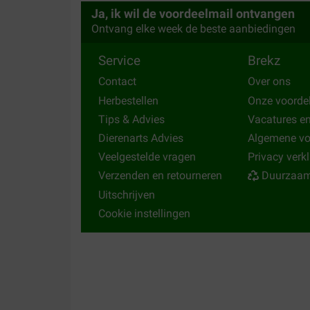
Een van de betere soorten droogvoer voor je hon
Ja, ik wil de voordeelmail ontvangen
toegvoegde (nutteloze) producten.
Ontvang elke week de beste aanbiedingen
Translate to English
Service
Brekz
Contact
Over ons
Herbestellen
Onze voorde
Tips & Advies
Vacatures e
Dierenarts Advies
Algemene v
Veelgestelde vragen
Privacy verk
Verzenden en retourneren
Duurzaam
Uitschrijven
Cookie instellingen