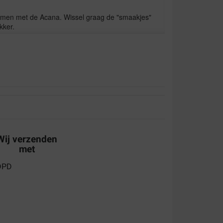
samen met de Acana. Wissel graag de "smaakjes"
kker.
aliteit:
Waar voor uw geld:
voor je hond kunt kopen
Wij verzenden
met
aliteit:
Waar voor uw geld: