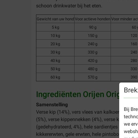
schoon drinkwater bij het eten.
Gewicht van uw hond
Voor actieve honden
Voor minder ac
5 kg
90 g
60 
10 kg
150 g
120
20 kg
240 g
160
30 kg
330 g
240
40 kg
420 g
280
50 kg
480 g
330
60 kg
570 g
390
Brek
Ingrediënten Orijen Original
Samenstelling
Bij Br
Verse kip (14%), vers vlees van kalkoenen (7%), 
techno
(5%), verse kippennekken (4%), verse kippen ha
we erv
(gedehydrateerd, 4%), hele sardientjes (gedehydr
websho
kikkererwten, gele erwten, hele pintobonen, hel