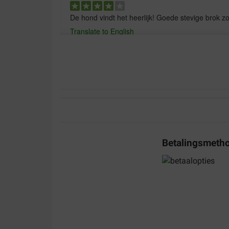
De hond vindt het heerlijk! Goede stevige brok z
Translate to English
Claudia Sznurowski
18-04-2024
Altijd zeer tevreden, goeie producten die goed zij
Translate to English
Betalingsmeth
Edwin van den Oever
20-01-2024
Bezorging:
Kwaliteit: