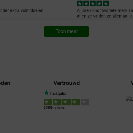
onder extra vulmiddelen
Al jaren ons favoriete merk 
af en ze vinden ze allemaal le
Translate to English
Toon meer
Henk Nijenhuis
16-03-2024
n verpakt.
Bezorging:
Kw
Gewoon de beste brok die je 
oden
Vertrouwd
Translate to English
klant
06-01-2024
24559
reviews
Waar voor uw geld:
Bezorging:
Kw