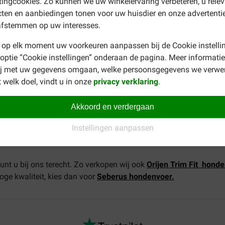
ingcookies. Zo kunnen we uw winkelervaring verbeteren, u rele
ette, verse hele pastinaak, verse wortels, verse hele rode appels
ten en aanbiedingen tonen voor uw huisdier en onze advertenti
ele cranberries, hele blauwe bessen, hele saskatoon, cichorei worte
afstemmen op uw interesses.
ecium.
 op elk moment uw voorkeuren aanpassen bij de Cookie instelli
 optie “Cookie instellingen” onderaan de pagina. Meer informatie
ezels (4%), vocht (12%), calcium (1,2%), fosfor (0,9%), omega-3-
ij met uw gegevens omgaan, welke persoonsgegevens we verwe
kg) en chondroïtinesulfaat (600 mg/kg).
 welk doel, vindt u in onze
privacy verklaring
.
Akkoord en verdergaan
Instellingen aanpassen
unt u bij ons terecht. Zo verkopen wij ook
Orijen Trim Fit hond
oge kwaliteit, kies dan voor
Seberus hondenvoer
.