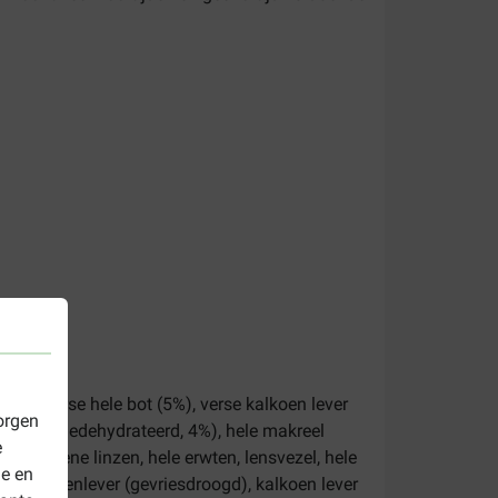
(6%), verse hele bot (5%), verse kalkoen lever
orgen
kalkoen (gedehydrateerd, 4%), hele makreel
e
ele groene linzen, hele erwten, lensvezel, hele
le en
1%), kippenlever (gevriesdroogd), kalkoen lever