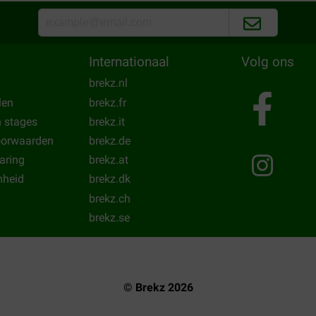
d. Veel vlees en weinig
Helemaal prima! We hadden hi
Translate to English
Internationaal
Volg ons
brekz.nl
len
brekz.fr
n stages
brekz.it
oorwaarden
brekz.de
laring
brekz.at
heid
brekz.dk
brekz.ch
brekz.se
© Brekz 2026