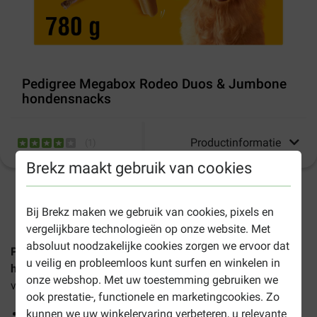
Pedigree Megabox Rodeo Duos & Jumbone
hondensnacks
Productinformatie
(
1
)
Brekz maakt gebruik van cookies
1-3 werkdagen levertijd, tenzij anders aangegeven
Bij Brekz maken we gebruik van cookies, pixels en
vergelijkbare technologieën op onze website. Met
absoluut noodzakelijke cookies zorgen we ervoor dat
Pedigree Megabox Rodeo Duos & Jumbone
u veilig en probleemloos kunt surfen en winkelen in
hondensnacks
is een snackbox vol met heerlijke
onze webshop. Met uw toestemming gebruiken we
verwennerijen.
ook prestatie-, functionele en marketingcookies. Zo
Met 24 Rodeo Duos en 4 Jumbones
kunnen we uw winkelervaring verbeteren, u relevante