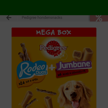
Pedigree hondensnacks