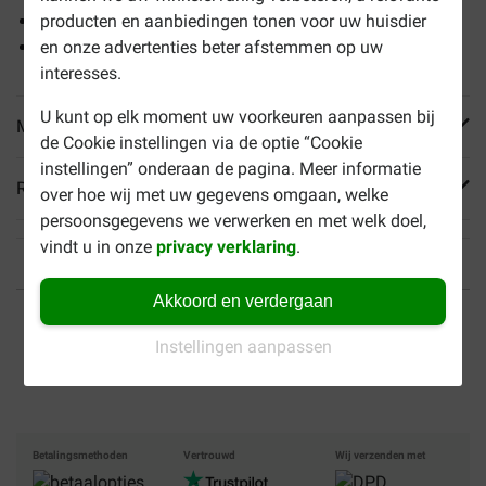
Geschikt als dagelijkse traktatie
producten en aanbiedingen tonen voor uw huisdier
Draagt bij aan het afweersysteem
en onze advertenties beter afstemmen op uw
interesses.
U kunt op elk moment uw voorkeuren aanpassen bij
Meer informatie
de Cookie instellingen via de optie “Cookie
instellingen” onderaan de pagina. Meer informatie
Reviews
over hoe wij met uw gegevens omgaan, welke
persoonsgegevens we verwerken en met welk doel,
vindt u in onze
privacy verklaring
.
Akkoord en verdergaan
Tot 40% goedkoper
Veilig betalen
Instellingen aanpassen
Gratis bezorging vanaf €
49
Betalingsmethoden
Vertrouwd
Wij verzenden met