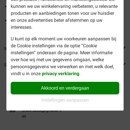
kunnen we uw winkelervaring verbeteren, u relevante
Bevat een laag vetgehalte en toegevoegde
producten en aanbiedingen tonen voor uw huisdier
voedingsvezels
en onze advertenties beter afstemmen op uw
Helpt een optimale conditie te behouden tijdens het
interesses.
afvallen
U kunt op elk moment uw voorkeuren aanpassen bij
de Cookie instellingen via de optie “Cookie
Meer informatie
instellingen” onderaan de pagina. Meer informatie
over hoe wij met uw gegevens omgaan, welke
Reviews
persoonsgegevens we verwerken en met welk doel,
vindt u in onze
privacy verklaring
.
Akkoord en verdergaan
Tot 40% goedkoper
Veilig betalen
Instellingen aanpassen
Gratis bezorging vanaf €
49