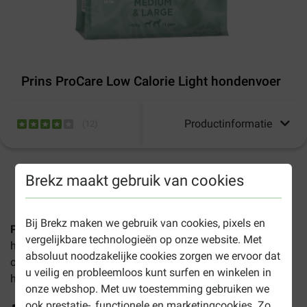
Prins ProCare Low Calorie Light hondenvoer
Productinformatie
(
12
)
Brekz maakt gebruik van cookies
1-3 werkdagen levertijd, tenzij anders aangegeven
Bij Brekz maken we gebruik van cookies, pixels en
Prins ProCare Low Calorie Light
hondenvoer
is voor
vergelijkbare technologieën op onze website. Met
honden vanaf 18 maanden die (een neiging tot)
absoluut noodzakelijke cookies zorgen we ervoor dat
overgewicht hebben. Prins ProCare Low Calorie Light
u veilig en probleemloos kunt surfen en winkelen in
hondenvoer:
onze webshop. Met uw toestemming gebruiken we
ook prestatie-, functionele en marketingcookies. Zo
Ondersteunt verantwoord afvallen