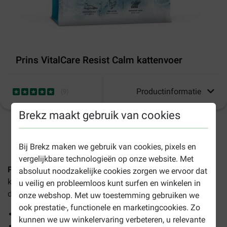
Prins VitalCare Resist Calm kattenvoer
Productinformatie
(
9
)
Brekz maakt gebruik van cookies
1-3 werkdagen levertijd, tenzij anders aangegeven
Bij Brekz maken we gebruik van cookies, pixels en
vergelijkbare technologieën op onze website. Met
Prins VitalCare Resist Calm kattenvoer
is een krokante
absoluut noodzakelijke cookies zorgen we ervoor dat
kattenvoeding met kruidenextracten, geschikt voor katten
u veilig en probleemloos kunt surfen en winkelen in
die een verminderde weerstand hebben.
onze webshop. Met uw toestemming gebruiken we
ook prestatie-, functionele en marketingcookies. Zo
Ondersteunt het immuunsysteem
kunnen we uw winkelervaring verbeteren, u relevante
Bevordert de weerstand