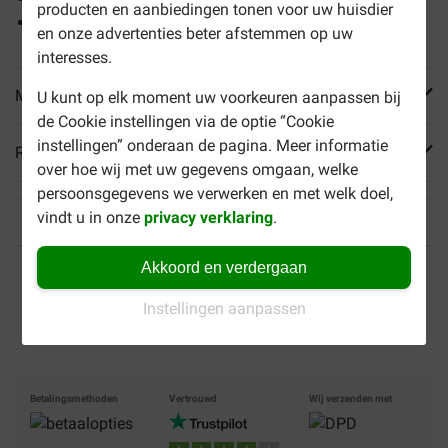
producten en aanbiedingen tonen voor uw huisdier
Draagt bij aan gezonde urinewegen
en onze advertenties beter afstemmen op uw
interesses.
Meer informatie
U kunt op elk moment uw voorkeuren aanpassen bij
de Cookie instellingen via de optie “Cookie
instellingen” onderaan de pagina. Meer informatie
Reviews
over hoe wij met uw gegevens omgaan, welke
persoonsgegevens we verwerken en met welk doel,
vindt u in onze
privacy verklaring
.
Tot 40% goedkoper
Veilig betalen
Akkoord en verdergaan
Instellingen aanpassen
Gratis bezorging vanaf €
49
Betalingsmethoden
Vertrouwd
Wij verzenden met