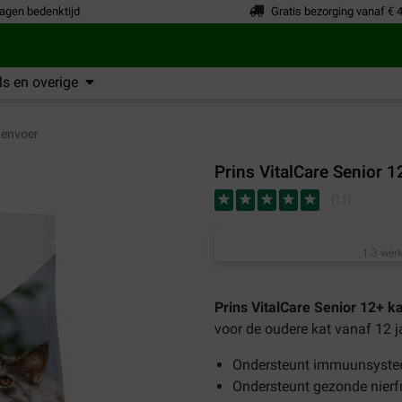
agen bedenktijd
Gratis bezorging vanaf € 
s en overige
tenvoer
Prins VitalCare Senior 1
(
11
)
1-3 werk
Prins VitalCare Senior 12+ k
voor de oudere kat vanaf 12 j
Ondersteunt immuunsystee
Ondersteunt gezonde nierf