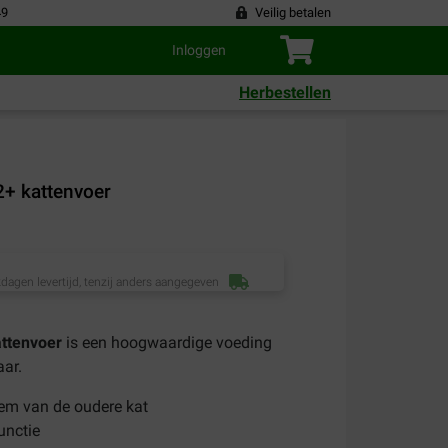
49
Veilig betalen
Inloggen
Herbestellen
2+ kattenvoer
dagen levertijd, tenzij anders aangegeven
attenvoer
is een hoogwaardige voeding
aar.
m van de oudere kat
unctie