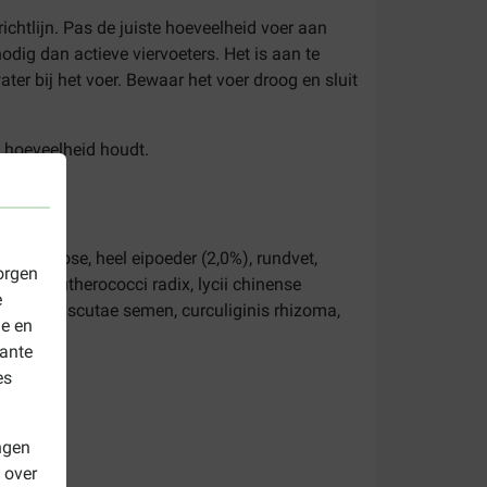
chtlijn. Pas de juiste hoeveelheid voer aan
odig dan actieve viervoeters. Het is aan te
ter bij het voer. Bewaar het voer droog en sluit
 hoeveelheid houdt.
p, cellulose, heel eipoeder (2,0%), rundvet,
orgen
iden (eleutherococci radix, lycii chinense
e
i radix, cuscutae semen, curculiginis rhizoma,
le en
vante
es
ngen
 over