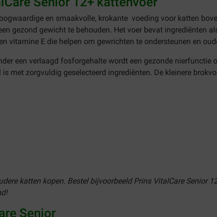
alCare Senior 12+ kattenvoer
oogwaardige en smaakvolle, krokante voeding voor katten bove
een gezond gewicht te behouden. Het voer bevat ingrediënten al
n vitamine E die helpen om gewrichten te ondersteunen en oud
der een verlaagd fosforgehalte wordt een gezonde nierfunctie o
 is met zorgvuldig geselecteerd ingrediënten. De kleinere brok
oudere katten kopen. Bestel bijvoorbeeld Prins VitalCare Senior
gd!
are Senior