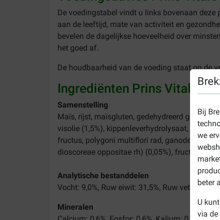
De voedingstabel vindt u links bovenaan deze p
aan de leeftijd, mate van activiteit en gezondh
bevelen de dagelijkse hoeveelheid over minstens
het goed af.
De houdbaarheid van de voeding staat op de ve
Brek
Ingrediënten Prins VitalCare
Samenstelling
Bij Br
Maïs, rijst, maïsgluten, gedehydreerd gevogelte
techno
visolie (1,5%), kippenleverhydrolysaat, lijnzaado
we erv
fructus, polygoni multiflori rad, ganodermatis f
websho
dioscoreae oppositae rh) (0,05%), fructo-oligo
market
produc
Analytische bestanddelen
beter 
Vocht: 9,0%, Ruw eiwit: 31,5%, Ruw vet: 20,0%, 
U kunt
Mineralen
via de
Calcium: 0,6%, Fosfor: 0,6%, Kalium: 0,6%, Ma