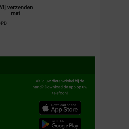
Wij verzenden
met
 lekker. Vacht wordt al zachter en gewicht neemt
ten voor mijn oude vrouwtje, ze glimt als een
Altijd uw dierenwinkel bij de
hand? Download de app op uw
telefoon!