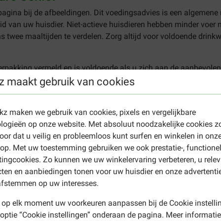
agina bij de afbeeldingen. Dit voedingsadvies is een algemene ri
eid van uw huisdier. Niet-actieve huisdieren hebben minder voer n
 twee maaltijden te verdelen. Zorg altijd voor voldoende drinkwa
rpakking vermeld en is voldoende als u zich aan de aanbevolen
z maakt gebruik van cookies
 Senior 12+
ekz maken we gebruik van cookies, pixels en vergelijkbare
 (14,0%), dierlijk eiwitextract, gevogeltevet, gedroogde cichoreipul
logieën op onze website. Met absoluut noodzakelijke cookies z
lie, gist, gistextract (bron van bèta-glucanen) (0,05%), resist kru
oor dat u veilig en probleemloos kunt surfen en winkelen in onz
ructificat, schizandrae fructus, acanthopanacis radicis c, dipsac
p. Met uw toestemming gebruiken we ook prestatie-, functione
saccharide (FOS).
ingcookies. Zo kunnen we uw winkelervaring verbeteren, u rele
ten en aanbiedingen tonen voor uw huisdier en onze advertenti
afstemmen op uw interesses.
Ruwe as: 7,7%, Ruwe celstof: 3,2%, Linolzuur: 3,5%
 op elk moment uw voorkeuren aanpassen bij de Cookie instelli
 optie “Cookie instellingen” onderaan de pagina. Meer informatie
gnesium: 0,1%, Natrium: 0,5%