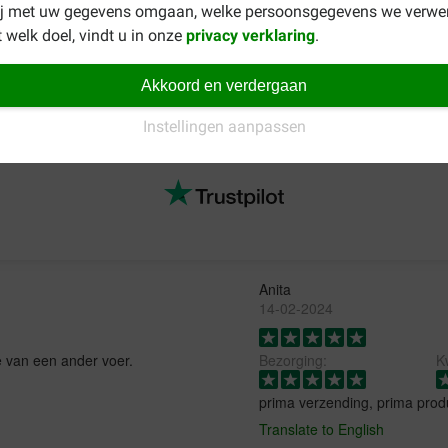
ij met uw gegevens omgaan, welke persoonsgegevens we verwe
 katten?
 welk doel, vindt u in onze
privacy verklaring
.
ns VitalCare Senior
voor katten vanaf 7 jaar dat onder andere d
Akkoord en verdergaan
gehele assortiment voeding voor de oudere kat.
Instellingen aanpassen
Anita
14-02-2024
te van een ander voer.
Bezorging:
Kw
prima verzending, prima prod
Translate to English