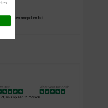
rken
e gewrichten soepel en het
aliteit:
Waar voor uw geld:
uct, niks op aan te merken