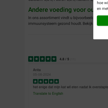
hoe w
Andere voeding voor oudere
en met
In ons assortiment vindt u bijvoorbeeld ook
Pri
immuunsysteem gezond houdt.
Bekijk
hier
het 
4.8
/
5
(
11
)
Anita
05-08-2024
het enige dat mijn kat wil eten nadat ik overstap
Translate to English