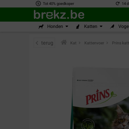
Tot 40% goedkoper
14 d
Honden
Katten
Vogel
terug
Kat
>
Kattenvoer
>
Prins kat