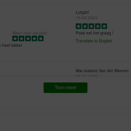
Lutgart
15-02-2023
Waar voor uw geld:
Poes eet het graag !
Translate to English
e heel lekker
Mw Josiane Van der Meeren
02-02-2020
Toon meer
Waar voor uw geld:
Lekker brokjes vinden de kat
Translate to English
 x dat ik dit product bestel