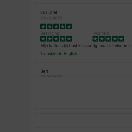
van Driel
29-12-2023
Bezorging:
Kwaliteit:
Mijn katten zijn best kieskeurig maar dit vinden z
Translate to English
Bert
29-03-2022
Bezorging:
Kwaliteit:
Bezorging en levering gingen vlot. Het is de eerste
en heb nog te weinig ervaring wat het doet.
Translate to English