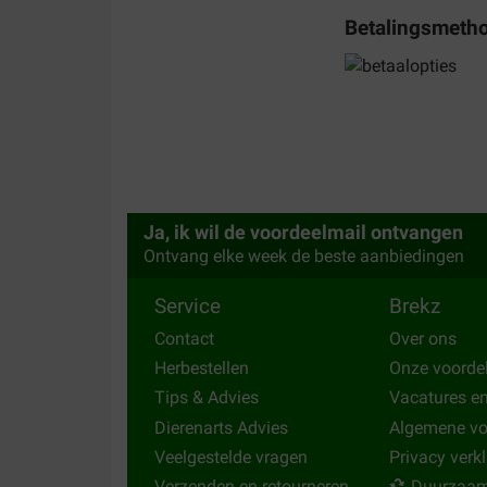
G. Hazekamp
Betalingsmeth
21-12-2019
Snelle levering, prima volgsysteem
Translate to English
Eveline Vandierendonck
03-12-2017
Ja, ik wil de voordeelmail ontvangen
Ontvang elke week de beste aanbiedingen
Brekz, krijgt bij mijn beoordeling al hun punten, er 
te zeggen. Zeer goede service.
Service
Brekz
Translate to English
Contact
Over ons
Herbestellen
Onze voorde
Tips & Advies
Vacatures e
Dierenarts Advies
Algemene v
Veelgestelde vragen
Privacy verk
Verzenden en retourneren
Duurzaam