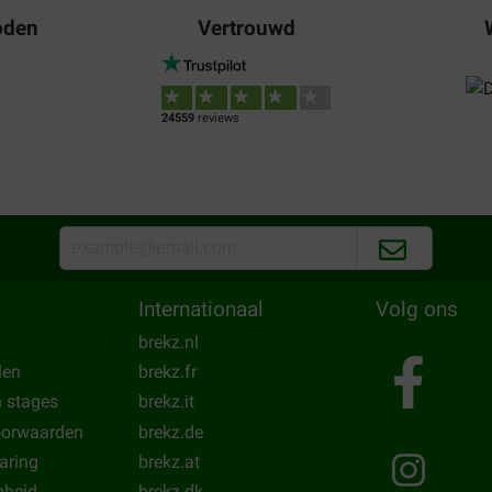
Heidi Jansen
oden
Vertrouwd
21-11-2018
De katten vinden het voer erg
al toe.
24559
reviews
Translate to English
christa bierhuis
10-06-2017
is niets negatiefs over jullie
Prima voer makkelijk weg te e
spiegel
Internationaal
Volg ons
Translate to English
brekz.nl
len
brekz.fr
n stages
brekz.it
oorwaarden
brekz.de
laring
brekz.at
heid
brekz.dk