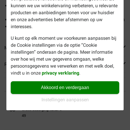
Bevat colostrum voor ondersteuning aan het
kunnen we uw winkelervaring verbeteren, u relevante
immuunsysteem
producten en aanbiedingen tonen voor uw huisdier
Met DHA voor goede ontwikkeling van zicht en hersenen
en onze advertenties beter afstemmen op uw
Alle benodigde voedingsstoffen in de juiste hoeveelheid
interesses.
U kunt op elk moment uw voorkeuren aanpassen bij
de Cookie instellingen via de optie “Cookie
Meer informatie
instellingen” onderaan de pagina. Meer informatie
over hoe wij met uw gegevens omgaan, welke
Reviews
persoonsgegevens we verwerken en met welk doel,
vindt u in onze
privacy verklaring
.
Akkoord en verdergaan
Tot 40% goedkoper
Veilig betalen
Instellingen aanpassen
Gratis bezorging vanaf €
49