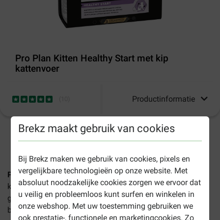
Pro Plan Kitten Healthy Start met kip
kattenvoer
Productinformatie
(
10
)
Brekz maakt gebruik van cookies
1-3 werkdagen levertijd, tenzij anders aangegeven
Bij Brekz maken we gebruik van cookies, pixels en
vergelijkbare technologieën op onze website. Met
Pro Plan Kitten Healthy Start met kip kattenvoer
geeft uw
absoluut noodzakelijke cookies zorgen we ervoor dat
kitten een gezonde start. Deze complete voeding is
u veilig en probleemloos kunt surfen en winkelen in
geschikt voor kittens tot 12 maanden oud en bevat alle
onze webshop. Met uw toestemming gebruiken we
benodigde stoffen om gezond en sterk op te groeien.
ook prestatie-, functionele en marketingcookies. Zo