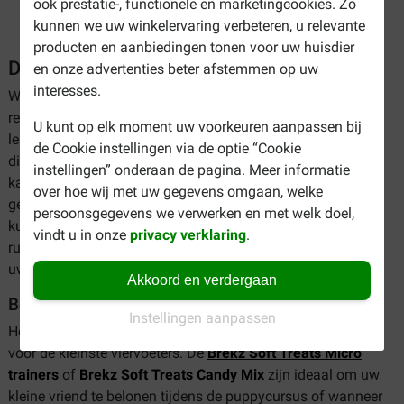
ook prestatie-, functionele en marketingcookies. Zo
kunnen we uw winkelervaring verbeteren, u relevante
producten en aanbiedingen tonen voor uw huisdier
De beste puppy snacks
en onze advertenties beter afstemmen op uw
interesses.
Wanneer u uw pup eens een keer wilt verwennen of
regelmatig wil belonen voor zijn goede gedrag, dan is een
U kunt op elk moment uw voorkeuren aanpassen bij
lekker tussendoortje natuurlijk onmisbaar. Bij Brekz kunt u
de Cookie instellingen via de optie “Cookie
diverse soorten snacks voor puppies bestellen. Een lekkere
instellingen” onderaan de pagina. Meer informatie
kauwstick voor na de wandeling omdat hij zich zo keurig
over hoe wij met uw gegevens omgaan, welke
gedragen heeft of kleine beloningssnoepjes om direct te
persoonsgegevens we verwerken en met welk doel,
kunnen belonen tijdens de puppycursus? Wij bieden u een
vindt u in onze
privacy verklaring
.
ruim aanbod snacks in verschillende, heerlijke smaken om
uw pup een extra motivatie boost te geven!
Akkoord en verdergaan
Beloningssnacks
Instellingen aanpassen
Het assortiment biedt verschillende soorten puppysnacks
voor de kleinste viervoeters. De
Brekz Soft Treats Micro
trainers
of
Brekz Soft Treats Candy Mix
zijn ideaal om uw
kleine vriend te belonen tijdens de puppycursus of wanneer