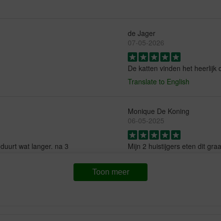
de Jager
07-05-2026
De katten vinden het heerlijk 
Translate to English
Monique De Koning
06-05-2025
duurt wat langer. na 3
Mijn 2 huistijgers eten dit gr
t” te zijn gegaan. zou zsm
Translate to English
laatste keer dat ik bestel
Toon meer
Henk J. WEIDE