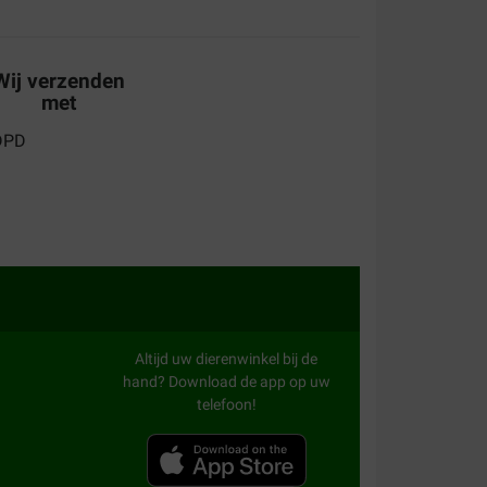
ste droogvoer. Zij blij ik blij
Wij verzenden
met
Altijd uw dierenwinkel bij de
hand? Download de app op uw
telefoon!