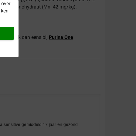
 over
sulfaat-monohydraat (Mn: 42 mg/kg),
rken
e kat? Kijk dan eens bij
Purina One
ina sensitive gemiddeld 17 jaar en gezond