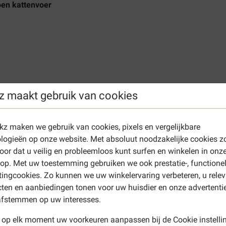
oen kattenvoer
z maakt gebruik van cookies
nsitive met kalkoen kattenvoer
ekz maken we gebruik van cookies, pixels en vergelijkbare
logieën op onze website. Met absoluut noodzakelijke cookies z
, gedroogde kalkoeneiwitten, erwteneiwit, varkensvet, sojameel,
oor dat u veilig en probleemloos kunt surfen en winkelen in onz
acillus Delbrueckii en Fermentum poeder 0,025%), gist, visolie.
p. Met uw toestemming gebruiken we ook prestatie-, functione
ingcookies. Zo kunnen we uw winkelervaring verbeteren, u rele
ten en aanbiedingen tonen voor uw huisdier en onze advertenti
, ruwe celstof (2%), Omega 6-vetzuren (2%), Omega 3-vetzuren (
afstemmen op uw interesses.
 op elk moment uw voorkeuren aanpassen bij de Cookie instelli
E/kg), vitamine E (680 IE/kg), vitamine C (160 mg/kg), taurine (