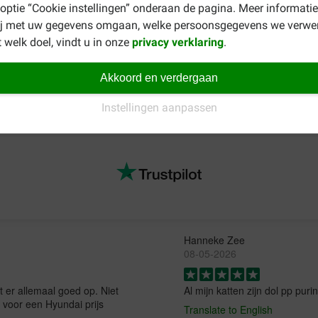
 optie “Cookie instellingen” onderaan de pagina. Meer informatie
/kg), koper(II)sulfaat-pentahydraat (Cu: 13) mg/kg, mangaan(II)
ij met uw gegevens omgaan, welke persoonsgegevens we verwe
iumseleniet (Se: 0,13 mg/kg), antioxidanten.
 welk doel, vindt u in onze
privacy verklaring
.
Akkoord en verdergaan
oduct, bijvoorbeeld een voeding van Purina voor de gesteriliseerd
rianten vindt u op de overzichtspagina
Purina One kattenvoer
.
Instellingen aanpassen
Hanneke Zee
08-05-2026
t er allemaal goed op. Niet
Al mijn katten zijn dol pp pur
 voor een Hyundai prijs
Translate to English