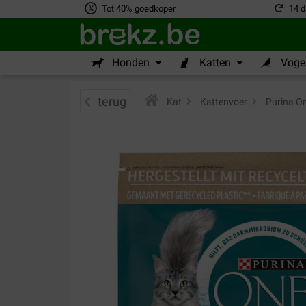
Tot 40% goedkoper
14 d
Honden
Katten
Vogel
terug
Kat
>
Kattenvoer
>
Purina On