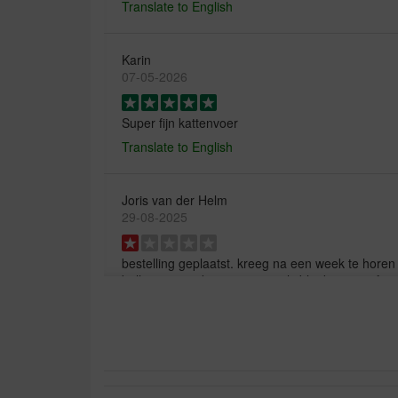
Translate to English
Karin
07-05-2026
Super fijn kattenvoer
Translate to English
Joris van der Helm
29-08-2025
bestelling geplaatst. kreeg na een week te horen 
belletjes, 3 weken en wat mails bleek er “iets fou
opgestuurd worden. duurde alsnog weer 3 dagen. 
hier
Translate to English
nora nys