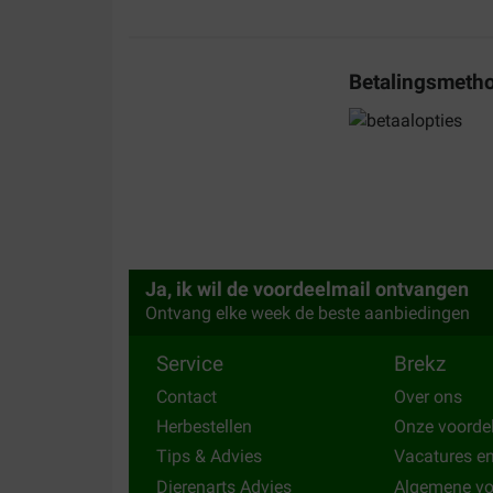
11-03-2025
Het product is zeker goed, maar de leveringsdiens
Betalingsmeth
genoeg zal ik daardoor niets meer bestellen .
Translate to English
hannie van aggelen
12-11-2024
katten zijn er dol op. leuke aanbieding
Ja, ik wil de voordeelmail ontvangen
Translate to English
Ontvang elke week de beste aanbiedingen
Service
Brekz
Contact
Over ons
Herbestellen
Onze voorde
Tips & Advies
Vacatures e
Dierenarts Advies
Algemene v