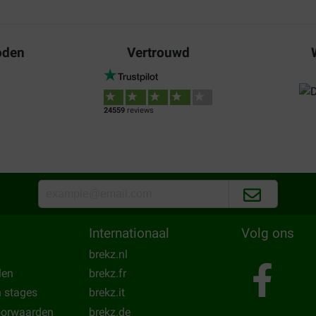
08-03-2025
t DPD trekt op niks. Spijtig
Mijn katers vinden dit het lekker
oden
Vertrouwd
Translate to English
24559
reviews
Frank Zwijnenberg
11-11-2024
Super droogvoer
Translate to English
Internationaal
Volg ons
brekz.nl
len
brekz.fr
n stages
brekz.it
oorwaarden
brekz.de