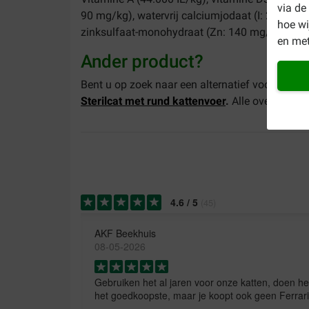
via de
90 mg/kg), watervrij calciumjodaat (I: 2,3 mg
hoe w
zinksulfaat-monohydraat (Zn: 140 mg/kg), natr
en met
Ander product?
Bent u op zoek naar een alternatief voor dit pr
Sterilcat met rund kattenvoer
.
Alle overige va
4.6
/
5
(
45
)
AKF Beekhuis
08-05-2026
Gebruiken het al jaren voor onze katten, doen he
het goedkoopste, maar je koopt ook geen Ferrari