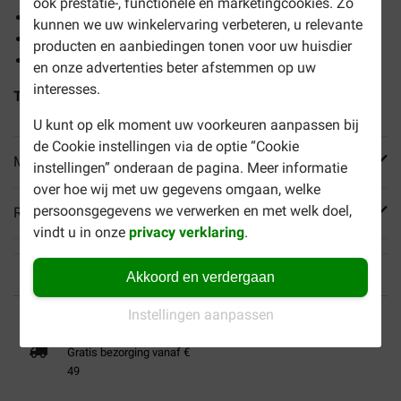
ook prestatie-, functionele en marketingcookies. Zo
Vanaf de leeftijd van 7 jaar
kunnen we uw winkelervaring verbeteren, u relevante
Ondersteunt de spiermassa
producten en aanbiedingen tonen voor uw huisdier
Draagt bij aan een gezonde huid en vacht
en onze advertenties beter afstemmen op uw
interesses.
Tip:
Combineer met
Expert Mature Consult natvoer hond
U kunt op elk moment uw voorkeuren aanpassen bij
de Cookie instellingen via de optie “Cookie
Meer informatie
instellingen” onderaan de pagina. Meer informatie
over hoe wij met uw gegevens omgaan, welke
persoonsgegevens we verwerken en met welk doel,
Reviews
vindt u in onze
privacy verklaring
.
Akkoord en verdergaan
Tot 40% goedkoper
Veilig betalen
Instellingen aanpassen
Gratis bezorging vanaf €
49