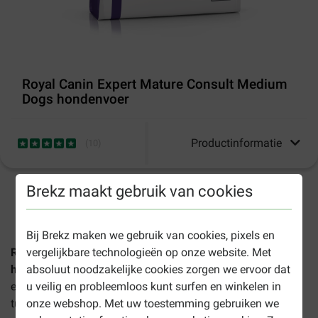
Royal Canin Expert Mature Consult Medium
Dogs hondenvoer
Productinformatie
(
10
)
Brekz maakt gebruik van cookies
1-3 werkdagen levertijd, tenzij anders aangegeven
Bij Brekz maken we gebruik van cookies, pixels en
Royal Canin Expert Mature Consult Medium Dogs
vergelijkbare technologieën op onze website. Met
hondenvoer
is speciaal samengesteld om de gezondheid
absoluut noodzakelijke cookies zorgen we ervoor dat
en vitaliteit van uw ouder wordende, middelgrote hond
u veilig en probleemloos kunt surfen en winkelen in
tussen 10 en 25 kg te ondersteunen.
onze webshop. Met uw toestemming gebruiken we