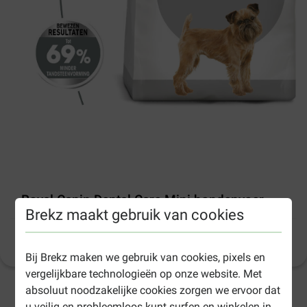
Royal Canin Dental Care Mini hondenvoer
Brekz maakt gebruik van cookies
Productinformatie
(
13
)
Bij Brekz maken we gebruik van cookies, pixels en
vergelijkbare technologieën op onze website. Met
absoluut noodzakelijke cookies zorgen we ervoor dat
1-3 werkdagen levertijd, tenzij anders aangegeven
u veilig en probleemloos kunt surfen en winkelen in