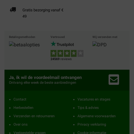
Gratis bezorging vanaf €
49
Betalingsmethoden
Vertrouwd
Wij verzenden met
24569
reviews
Ja, ik wil de voordeelmail ontvangen
Ontvang elke week de beste aanbiedingen
Contact
Vacatures en stages
Herbestellen
Tips & advies
Verzenden en retourneren
Algemene voorwaarden
Over ons
Privacy verklaring
Veelgestelde vragen
Cookie informatie