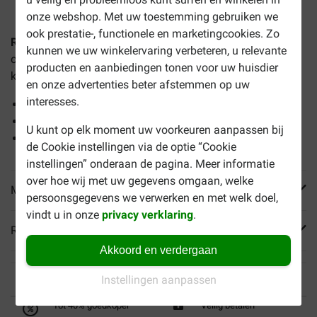
onze webshop. Met uw toestemming gebruiken we
ook prestatie-, functionele en marketingcookies. Zo
Royal Canin Dental Care Mini hondenvoer
helpt ter
kunnen we uw winkelervaring verbeteren, u relevante
ondersteuning van het gebit van honden onder de 10
producten en aanbiedingen tonen voor uw huisdier
kilogram.
en onze advertenties beter afstemmen op uw
interesses.
Reinigt het gebit
Helpt tandplak en -steen verminderen
U kunt op elk moment uw voorkeuren aanpassen bij
Heerlijke brok
de Cookie instellingen via de optie “Cookie
instellingen” onderaan de pagina. Meer informatie
over hoe wij met uw gegevens omgaan, welke
Meer informatie
persoonsgegevens we verwerken en met welk doel,
vindt u in onze
privacy verklaring
.
Reviews
Akkoord en verdergaan
Instellingen aanpassen
Tot 40% goedkoper
Veilig betalen