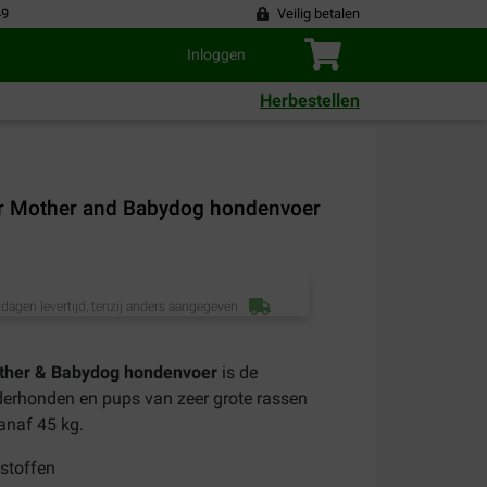
49
Veilig betalen
Inloggen
Herbestellen
ter Mother and Babydog hondenvoer
dagen levertijd, tenzij anders aangegeven
Mother & Babydog hondenvoer
is de
ederhonden en pups van zeer grote rassen
anaf 45 kg.
sstoffen