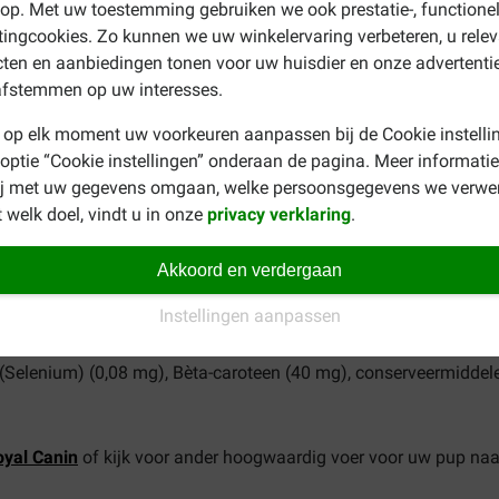
p. Met uw toestemming gebruiken we ook prestatie-, functione
40 g
744 g
843 g
1031 g
1164 g
ingcookies. Zo kunnen we uw winkelervaring verbeteren, u rele
ten en aanbiedingen tonen voor uw huisdier en onze advertenti
afstemmen op uw interesses.
ant Starter Mother and Babydog
 op elk moment uw voorkeuren aanpassen bij de Cookie instelli
witten, dierlijke vetten, isolaat van plantaardige eiwitten*, hydro
 optie “Cookie instellingen” onderaan de pagina. Meer informatie
ie, vetzuurzouten, Fructo-Oligo-Sacchariden, psylliumschil en psy
ij met uw gegevens omgaan, welke persoonsgegevens we verwe
etes (Afrikaan) extract (bron van luteïne).
 welk doel, vindt u in onze
privacy verklaring
.
r hoge verteerbaarheid.
Akkoord en verdergaan
w vet (22%), ruwe as (6,9%), ruwe celstof (1,8%).
Instellingen aanpassen
amine A (13.900 IE/kg), vitamine D3 (1.200 IE/kg), E1 (IJzer) (48
(Selenium) (0,08 mg), Bèta-caroteen (40 mg), conserveermiddele
oyal Canin
of kijk voor ander hoogwaardig voer voor uw pup na