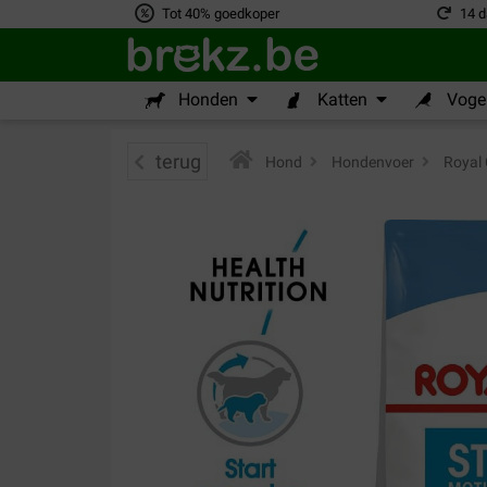
Tot 40% goedkoper
14 d
Honden
Katten
Vogel
terug
Hond
>
Hondenvoer
>
Royal 