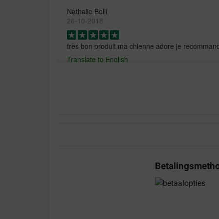
Nathalie Belli
26-10-2018
très bon produit ma chienne adore je recomman
Translate to English
Laurence Andrieux-Martinet
05-12-2017
Impeccable livraison rapide
Translate to English
Betalingsmeth
MIREILLE GOUDON
20-03-2017
Très bon produit pour une chienne bouvier bernoi