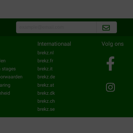
Internationaal
Volg ons
brekz.nl
len
brekz.fr
n stages
brekz.it
oorwaarden
brekz.de
laring
brekz.at
heid
brekz.dk
brekz.ch
brekz.se