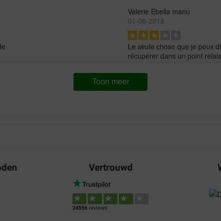
Valerie Ebella manu
01-06-2018
de
Le seule chose que je peux dire
récupérer dans un point relais 
cas.sinon de très non produit
Translate to English
Toon meer
Lone Gadegaard
28-06-2017
Min hvalp er vild med det.
Translate to English
oden
Vertrouwd
24556
reviews
s en gestation. Livraison