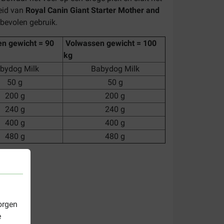
heid van
Royal Canin Giant Starter Mother and
bevolen gebruik.
n gewicht = 90
Volwassen gewicht = 100
kg
bydog Milk
Babydog Milk
50 g
50 g
200 g
200 g
240 g
240 g
400 g
400 g
480 g
480 g
orgen
e