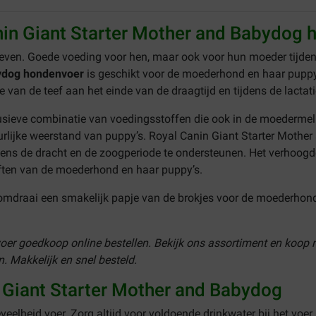
nin Giant Starter Mother and Babydog
leven. Goede voeding voor hen, maar ook voor hun moeder tijdens
bydog hondenvoer
is geschikt voor de moederhond en haar puppy’
van de teef aan het einde van de draagtijd en tijdens de lactat
lusieve combinatie van voedingsstoffen die ook in de moedermelk 
urlijke weerstand van puppy’s. Royal Canin Giant Starter Mothe
ens de dracht en de zoogperiode te ondersteunen. Het verhoogde
ften van de moederhond en haar puppy’s.
draai een smakelijk papje van de brokjes voor de moederhond 
.
oer goedkoop online bestellen. Bekijk ons assortiment en koop 
 Makkelijk en snel besteld.
 Giant Starter Mother and Babydog
eelheid voer. Zorg altijd voor voldoende drinkwater bij het voer.