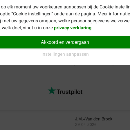
1
 op elk moment uw voorkeuren aanpassen bij de Cookie instelli
 optie “Cookie instellingen” onderaan de pagina. Meer informatie
ij met uw gegevens omgaan, welke persoonsgegevens we verwe
 goed af. De houdbaarheid van Royal Canin Pouch Sterilised katt
 welk doel, vindt u in onze
privacy verklaring
.
 aanbevolen gebruik.
Akkoord en verdergaan
Instellingen aanpassen
 Royal Canin Sterilised natvoer ook verkrijgbaar in
gelei
(jelly)
. 
ed kattenvoer
. Is uw kat ouder dan 7 jaar? Dan kunt u kijken na
J.M.+Van den Broek
29-04-2026