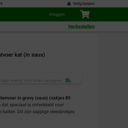
49
Veilig betalen
Inloggen
Herbestellen
tvoer kat (in saus)
dagen levertijd, tenzij anders aangegeven
ttenvoer in gravy (saus) (zakjes 85
g dat speciaal is ontwikkeld voor
e katten. Dit zijn sappige vleesbrokjes