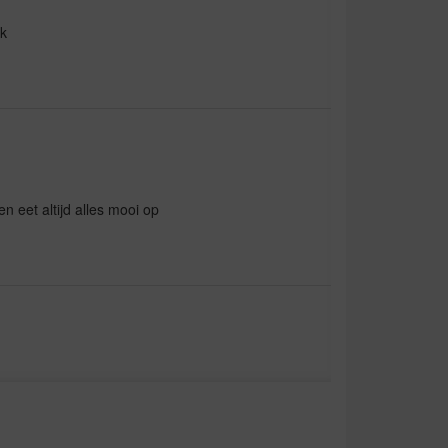
jk
 en eet altijd alles mooi op
ering