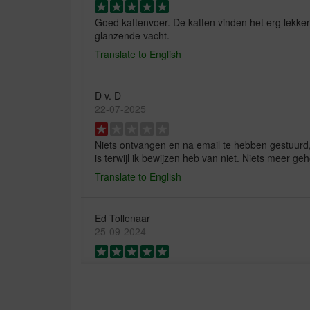
Goed kattenvoer. De katten vinden het erg lekk
glanzende vacht.
Translate to English
D v. D
22-07-2025
Niets ontvangen en na email te hebben gestuurd
is terwijl ik bewijzen heb van niet. Niets meer ge
Translate to English
Ed Tollenaar
25-09-2024
Mijn kat is zeer tevreden
Translate to English