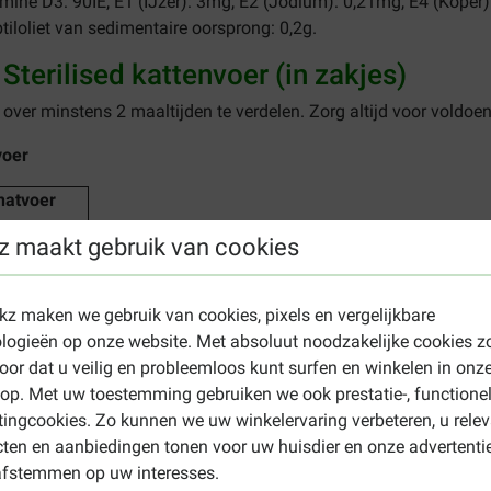
mine D3: 90IE, E1 (IJzer): 3mg, E2 (Jodium): 0,21mg, E4 (Koper
tiloliet van sedimentaire oorsprong: 0,2g.
terilised kattenvoer (in zakjes)
 over minstens 2 maaltijden te verdelen. Zorg altijd voor voldoen
voer
natvoer
z maakt gebruik van cookies
Aantal
g
zakjes
85
ekz maken we gebruik van cookies, pixels en vergelijkbare
gram
logieën op onze website. Met absoluut noodzakelijke cookies z
oor dat u veilig en probleemloos kunt surfen en winkelen in onz
1
p. Met uw toestemming gebruiken we ook prestatie-, functione
1
ingcookies. Zo kunnen we uw winkelervaring verbeteren, u rele
ten en aanbiedingen tonen voor uw huisdier en onze advertenti
1
afstemmen op uw interesses.