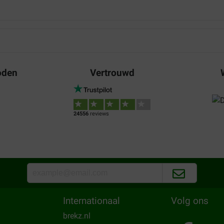
Gijs Bonestroo
29-05-2023
Bezorging:
Kw
Uitstekend
oden
Vertrouwd
Translate to English
André Drop
24556
reviews
09-05-2023
Waar voor uw geld:
Bezorging:
Kw
De poes eet zeer gretig van di
Translate to English
Internationaal
Volg ons
brekz.nl