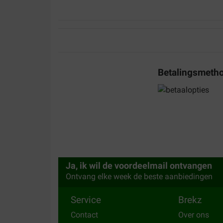
Kim Loyens
28-12-2023
Exact zoals het op de website beschreven is
Translate to English
Betalingsmeth
Judith
22-05-2023
Bezorging:
Kwaliteit:
Ja, ik wil de voordeelmail ontvangen
Snelle bezorging en goede prijs/kwaliteit
Ontvang elke week de beste aanbiedingen
Translate to English
Service
Brekz
Contact
Over ons