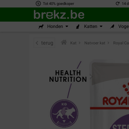
Tot 40% goedkoper
14 d
Honden
Katten
Vogel
terug
Kat
>
Natvoer kat
>
Royal Ca