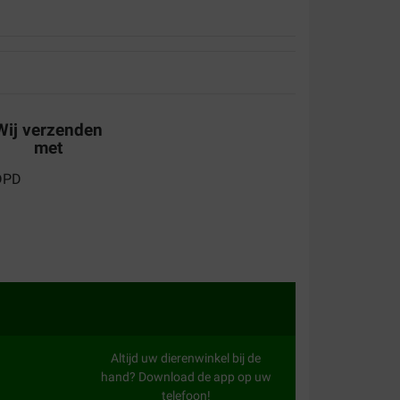
aliteit:
Waar voor uw geld:
Wij verzenden
met
aliteit:
Waar voor uw geld:
t voer en het is makkelijk verpakt.
Altijd uw dierenwinkel bij de
hand? Download de app op uw
telefoon!