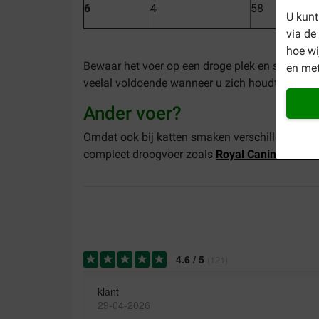
6
4
58
U kunt
via de
hoe w
Bewaar het voer op een droge plek en sluit het
en met
veelal voldoende wanneer u zich houdt aan het
Ander voer?
Omdat ook bij katten smaken verschillen, is dit
compleet droogvoer zoals
Royal Canin Sterilis
4.6
/
5
(
121
)
klant
29-04-2026