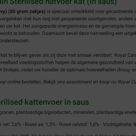
n Sterilised natvoer kat (in saus)
ravy) (85 gram zakjes)
is speciaal ontwikkeld voor gecastreerde o
 vergeleken met hun nog niet geopereerde soortgenoten, andere 
an uw kat. Het aangepaste energieniveau en de gematigde hoeve
 gewicht te behouden. Daarnaast bevat deze natvoeding een uitg
 ondersteunen.
kat te blijven geven als zij deze met smaak verorbert. Royal Can
eveelheid voedingsstoffen helpen de algemene gezondheid van u
t brokjes, zodat uw huisdier de optimale hoeveelheden droog- e
op online bestellen. Bekijk ons assortiment en koop nu Royal Ca
rilised kattenvoer in saus
 granen, plantaardige bijproducten, mineralen, plantaardige eiwite
 vet: 2,6% - Ruwe as: 1,3% - Ruwe celstof: 1,8% - Vochtgehalte: 