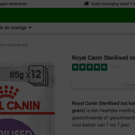
agen bedenktijd
Gratis bezorging vanaf € 
s en overige
nin natvoer kat
Royal Canin Sterilised na
(
121
)
1-3 werk
Royal Canin Sterilised nat ka
gram)
is een heerlijke voedin
gesteriliseerde of gecastreerd
voor katten van 1 tot 7 jaar.