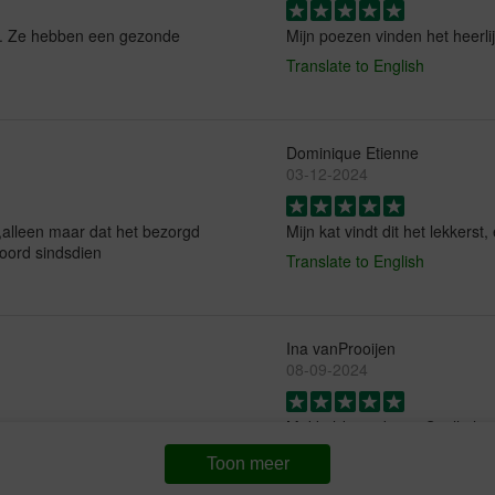
er. Ze hebben een gezonde
Mijn poezen vinden het heerli
Translate to English
Dominique Etienne
03-12-2024
,alleen maar dat het bezorgd
Mijn kat vindt dit het lekkerst,
hoord sindsdien
Translate to English
Ina vanProoijen
08-09-2024
Makkelijke website. Snelle lev
Translate to English
Toon meer