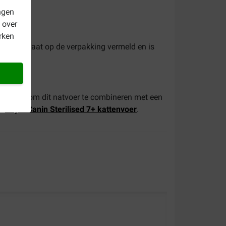
ngen
 over
rken
envoer staat op de verpakking vermeld en is
Advies is om dit natvoer te combineren met een
ar
Royal Canin Sterilised 7+ kattenvoer
.