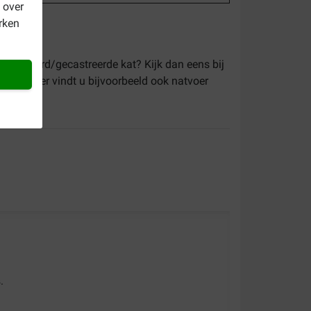
 over
rken
teriliseerd/gecastreerde kat? Kijk dan eens bij
atten
. Hier vindt u bijvoorbeeld ook natvoer
.