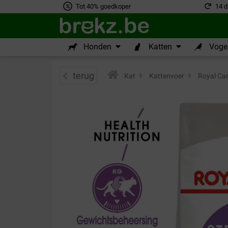
Tot 40% goedkoper
14 d
Honden
Katten
Vogel
terug
Kat
>
Kattenvoer
>
Royal Can