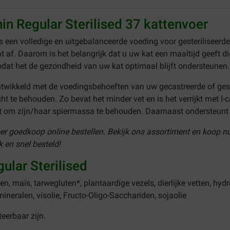
in Regular Sterilised 37 kattenvoer
is een volledige en uitgebalanceerde voeding voor gesteriliseerd
at af. Daarom is het belangrijk dat u uw kat een maaltijd geeft 
odat het de gezondheid van uw kat optimaal blijft ondersteunen.
ontwikkeld met de voedingsbehoeften van uw gecastreerde of gest
t te behouden. Zo bevat het minder vet en is het verrijkt met l-
at om zijn/haar spiermassa te behouden. Daarnaast ondersteunt
oer
goedkoop online bestellen. Bekijk ons assortiment en koop n
k en snel besteld!
ular Sterilised
 maïs, tarwegluten*, plantaardige vezels, dierlijke vetten, hydroly
ineralen, visolie, Fructo-Oligo-Sacchariden, sojaolie
teerbaar zijn.