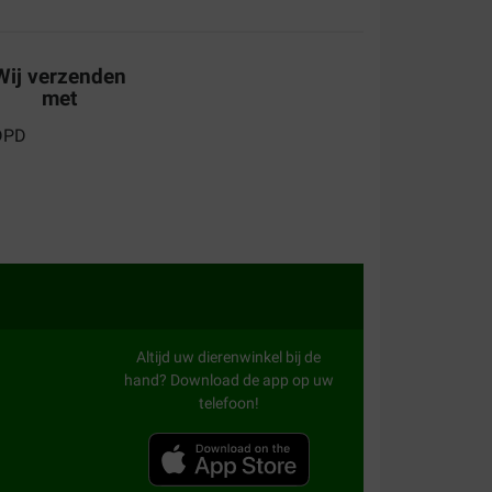
Wij verzenden
met
n deze voeding zonder probleem, nu zullen we
ntvangst bleek een klein scheurtje bovenaan de
e verpakking niet meer luchtdicht wat de versheid
al beïnvloeden.
Altijd uw dierenwinkel bij de
hand? Download de app op uw
telefoon!