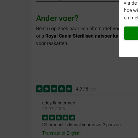
via de
hoe w
Ander voer?
en met
Bent u op zoek naar een alternatief voor dit pr
ons
Royal Canin Sterilised natvoer kat
. Of nee
voor raskatten.
4.7
/
5
(
530
)
eddy timmerman
22-07-2026
Dit product is ideaal voor onze 2 poezen
Translate to English