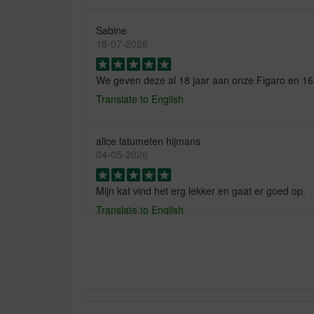
Sabine
18-07-2026
We geven deze al 18 jaar aan onze Figaro en 16
Translate to English
alice latumeten hijmans
04-05-2026
Mijn kat vind het erg lekker en gaat er goed op.
Translate to English
Alfred Van De Gaer
29-04-2026
Onze kat is 8 jaar en ze eet alleen deze brokken 