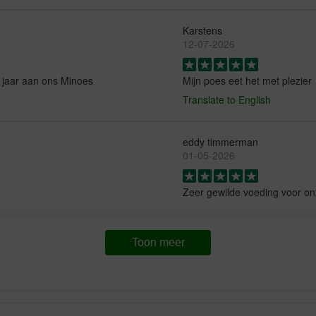
Karstens
12-07-2026
 jaar aan ons Minoes
Mijn poes eet het met plezier
Translate to English
eddy timmerman
01-05-2026
Zeer gewilde voeding voor on
Toon meer
Stefaan Vanhoorne
17-10-2025
,ze is nog nooit ziek geweest
Onze Poezen vinden het lekke