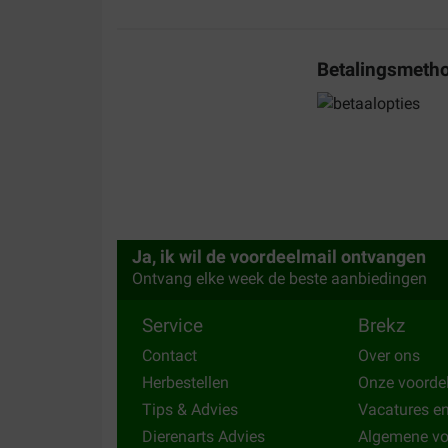
,wij zijn zeer tevreden
Translate to English
Betalingsmeth
Ellen Bratcher
16-10-2025
De meesten van mijn katjes eten het voer graag.
Translate to English
Antwoord:
Ja, ik wil de voordeelmail ontvangen
Beste Ellen, Bedankt voor uw positieve bericht
Ontvang elke week de beste aanbiedingen
vriendelijke groet, Vera Team Brekz
Toon meer
Service
Brekz
Contact
Over ons
Herbestellen
Onze voorde
Tips & Advies
Vacatures e
Dierenarts Advies
Algemene v