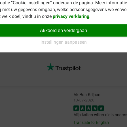
 optie “Cookie instellingen” onderaan de pagina. Meer informatie
ij met uw gegevens omgaan, welke persoonsgegevens we verwe
 welk doel, vindt u in onze
privacy verklaring
.
oduct, bijvoorbeeld een natvoer in maaltijdverpakking voor uw ges
Akkoord en verdergaan
m een kijkje in het overzicht van alle
Royal Canin natvoer voor k
Instellingen aanpassen
Mr Ron Krijnen
19-07-2026
Mijn katten willen niets anders
Translate to English