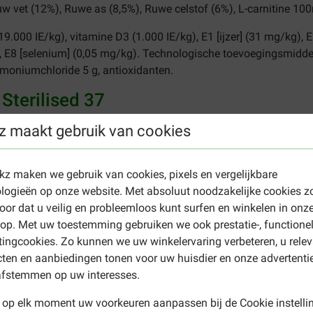
uw vet (12%), Ruwe as (8,5%), Ruwe celstof (6%), L-carnitine 10
19.000 IE/kg), vitamine D3 (1.000 IE/kg), E1 [ijzer] (31 mg/kg), 
, E8 [selenium] (0,05 mg/kg). Technologische toevoegingsmiddel
oniumchloride 5 g, antioxidanten.
Sterilised 37
over minstens 2 maaltijden te verdelen. Zorg altijd voor voldoend
z maakt gebruik van cookies
waar het voer op een droge plek en sluit het goed af. De houdb
 aanbevolen gebruik.
ekz maken we gebruik van cookies, pixels en vergelijkbare
 37 kattenvoer
logieën op onze website. Met absoluut noodzakelijke cookies z
oor dat u veilig en probleemloos kunt surfen en winkelen in onz
eid bij ideaal gewicht (droogvoer +
Hoeveelheid bij
p. Met uw toestemming gebruiken we ook prestatie-, functione
nin Sterilised natvoer)
overgewicht (droogvoer
ingcookies. Zo kunnen we uw winkelervaring verbeteren, u rele
30 g + 1 portieverpakking
37 g
ten en aanbiedingen tonen voor uw huisdier en onze advertenti
41 g + 1 portieverpakking
46 g
afstemmen op uw interesses.
51 g + 1 portieverpakking
54 g
 op elk moment uw voorkeuren aanpassen bij de Cookie instelli
60 g + 1 portieverpakking
61 g